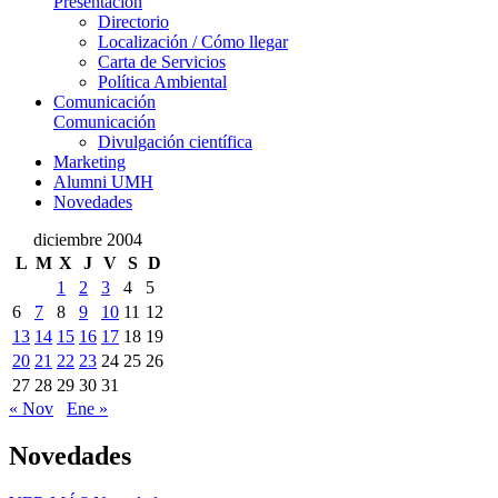
Presentación
Directorio
Localización / Cómo llegar
Carta de Servicios
Política Ambiental
Comunicación
Comunicación
Divulgación científica
Marketing
Alumni UMH
Novedades
diciembre 2004
L
M
X
J
V
S
D
1
2
3
4
5
6
7
8
9
10
11
12
13
14
15
16
17
18
19
20
21
22
23
24
25
26
27
28
29
30
31
« Nov
Ene »
Novedades