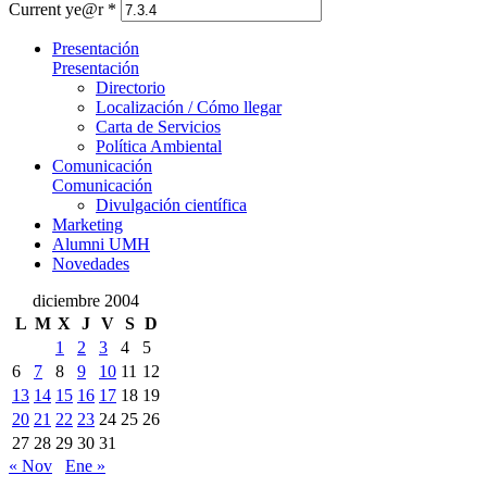
Current ye@r
*
Presentación
Presentación
Directorio
Localización / Cómo llegar
Carta de Servicios
Política Ambiental
Comunicación
Comunicación
Divulgación científica
Marketing
Alumni UMH
Novedades
diciembre 2004
L
M
X
J
V
S
D
1
2
3
4
5
6
7
8
9
10
11
12
13
14
15
16
17
18
19
20
21
22
23
24
25
26
27
28
29
30
31
« Nov
Ene »