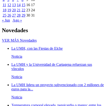
11
12
13
14
15
16
17
18
19
20
21
22
23
24
25
26
27
28
29
30
31
« Jun
Ago »
Novedades
VER MÁS
Novedades
La UMH, con las Fiestas de Elche
Noticia
La UMH y la Universidad de Cartagena refuerzan sus
vínculos
Noticia
La UMH lidera un proyecto subvencionado con 2 millones de
euros para la...
Noticia
Temperatura corporal elevada, taquicardia o mareo; entre los