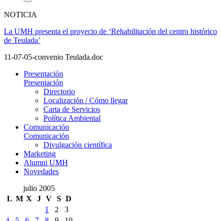
NOTICIA
La UMH presenta el proyecto de ‘Rehabilitación del centro histórico
de Teulada’
11-07-05-convenio Teulada.doc
Presentación
Presentación
Directorio
Localización / Cómo llegar
Carta de Servicios
Política Ambiental
Comunicación
Comunicación
Divulgación científica
Marketing
Alumni UMH
Novedades
julio 2005
L
M
X
J
V
S
D
1
2
3
4
5
6
7
8
9
10