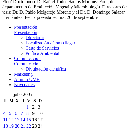
Fino’ Doctorando: D. Rafael Todos Santos Martínez Font, del
departamento de Producción Vegetal y Microbiología. Directores de
tesis: Dr. D. Pablo Melgarejo Moreno y el Dr. D. Domingo Salazar
Hernández. Fecha prevista lectura: 20 de septiembre
Presentación
Presentación
Directorio
Localización / Cómo llegar
Carta de Servicios
Política Ambiental
Comunicación
Comunicación
Divulgación científica
Marketing
Alumni UMH
Novedades
julio 2005
L
M
X
J
V
S
D
1
2
3
4
5
6
7
8
9
10
11
12
13
14
15
16
17
18
19
20
21
22
23
24