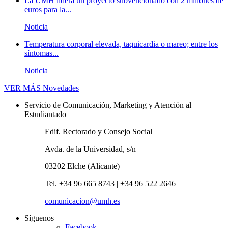
La UMH lidera un proyecto subvencionado con 2 millones de
euros para la...
Noticia
Temperatura corporal elevada, taquicardia o mareo; entre los
síntomas...
Noticia
VER MÁS
Novedades
Servicio de Comunicación, Marketing y Atención al
Estudiantado
Edif. Rectorado y Consejo Social
Avda. de la Universidad, s/n
03202 Elche (Alicante)
Tel. +34 96 665 8743 | +34 96 522 2646
comunicacion@umh.es
Síguenos
Facebook