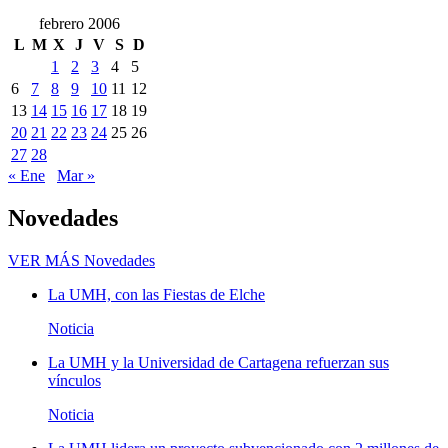
febrero 2006
L
M
X
J
V
S
D
1
2
3
4
5
6
7
8
9
10
11
12
13
14
15
16
17
18
19
20
21
22
23
24
25
26
27
28
« Ene
Mar »
Novedades
VER MÁS
Novedades
La UMH, con las Fiestas de Elche
Noticia
La UMH y la Universidad de Cartagena refuerzan sus
vínculos
Noticia