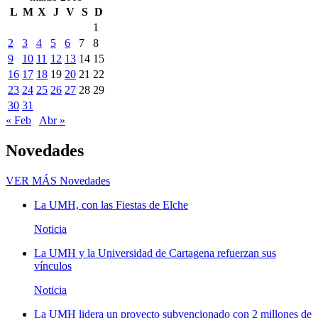
L
M
X
J
V
S
D
1
2
3
4
5
6
7
8
9
10
11
12
13
14
15
16
17
18
19
20
21
22
23
24
25
26
27
28
29
30
31
« Feb
Abr »
Novedades
VER MÁS
Novedades
La UMH, con las Fiestas de Elche
Noticia
La UMH y la Universidad de Cartagena refuerzan sus
vínculos
Noticia
La UMH lidera un proyecto subvencionado con 2 millones de