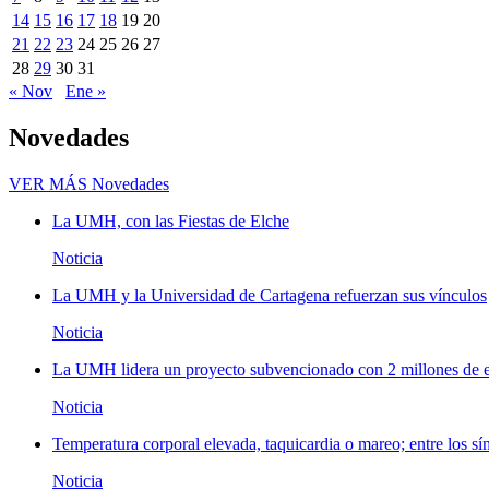
14
15
16
17
18
19
20
21
22
23
24
25
26
27
28
29
30
31
« Nov
Ene »
Novedades
VER MÁS
Novedades
La UMH, con las Fiestas de Elche
Noticia
La UMH y la Universidad de Cartagena refuerzan sus vínculos
Noticia
La UMH lidera un proyecto subvencionado con 2 millones de eu
Noticia
Temperatura corporal elevada, taquicardia o mareo; entre los sí
Noticia