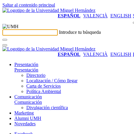
Saltar al contenido principal
ESPAÑOL
VALENCIÀ
ENGLISH
Introduce tu búsqueda
ESPAÑOL
VALENCIÀ
ENGLISH
Presentación
Presentación
Directorio
Localización / Cómo llegar
Carta de Servicios
Política Ambiental
Comunicación
Comunicación
Divulgación científica
Marketing
Alumni UMH
Novedades
Facebook