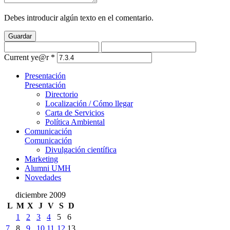
Debes introducir algún texto en el comentario.
Guardar
Current ye@r
*
Presentación
Presentación
Directorio
Localización / Cómo llegar
Carta de Servicios
Política Ambiental
Comunicación
Comunicación
Divulgación científica
Marketing
Alumni UMH
Novedades
diciembre 2009
L
M
X
J
V
S
D
1
2
3
4
5
6
7
8
9
10
11
12
13