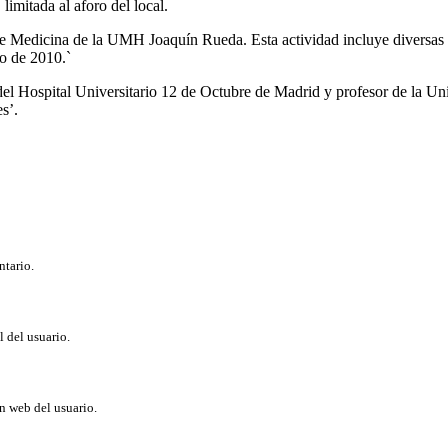
limitada al aforo del local.
d de Medicina de la UMH Joaquín Rueda. Esta actividad incluye diversa
io de 2010.`
 del Hospital Universitario 12 de Octubre de Madrid y profesor de la U
s’.
ntario.
l del usuario.
ón web del usuario.