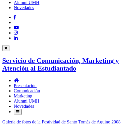
Alumni UMH
Novedades
Facebook
Twitter
YouTube
Instagram
LinkedIn
Servicio de Comunicación, Marketing y
Atención al Estudiantado
Servicio
de
Presentación
Comunicación,
Comunicación
Marketing
Marketing
y
Alumni UMH
Atención
Novedades
al
Estudiantado
Galería de fotos de la Festividad de Santo Tomás de Aquino 2008