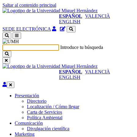
Saltar al contenido principal
ESPAÑOL
VALENCIÀ
ENGLISH
Acceso
Gestor
SEDE ELECTRÓNICA
identificado
de
(abre
contenidos
en
del
Introduce tu búsqueda
ventana
sitio
nueva)
ESPAÑOL
VALENCIÀ
ENGLISH
Editar
Presentación
Presentación
Directorio
Localización / Cómo llegar
Carta de Servicios
Política Ambiental
Comunicación
Comunicación
Divulgación científica
Marketing