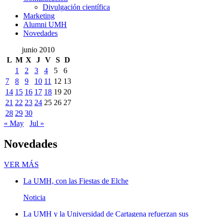
Comunicación
Divulgación científica
Marketing
Alumni UMH
Novedades
junio 2010
L
M
X
J
V
S
D
1
2
3
4
5
6
7
8
9
10
11
12
13
14
15
16
17
18
19
20
21
22
23
24
25
26
27
28
29
30
« May
Jul »
Novedades
Novedades
VER MÁS
La UMH, con las Fiestas de Elche
Noticia
La UMH y la Universidad de Cartagena refuerzan sus