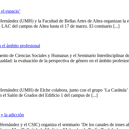
el espacio’
Hernández (UMH) y la Facultad de Bellas Artes de Altea organizan la ex
o LAC del campus de Altea hasta el 17 de marzo. El comisario [...]
 el ámbito profesional
amento de Ciencias Sociales y Humanas y el Seminario Interdisciplinar
aldad: la evaluación de la perspectiva de género en el ámbito profesiona
ernández (UMH) de Elche colabora, junto con el grupo ‘La Carátula’ y o
n el Salón de Grados del Edificio 1 del campus de [...]
 y la adicción
Hernández y el CSIC) organiza el seminario ‘De los canales de iones al 