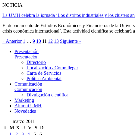
NOTICIA
La UMH celebra la jornada ‘Los distritos industriales y los clusters an
El departamento de Estudios Económicos y Financieros de la Universid
crisis económica internacional’. Esta actividad científica se celebrará a
« Anterior
1
…
9
10
11
12
13
Siguiente »
Presentación
Presentación
Directorio
Localización / Cómo llegar
Carta de Servicios
Política Ambiental
Comunicación
Comunicación
Divulgación científica
Marketing
Alumni UMH
Novedades
marzo 2011
L
M
X
J
V
S
D
1
2
3
4
5
6