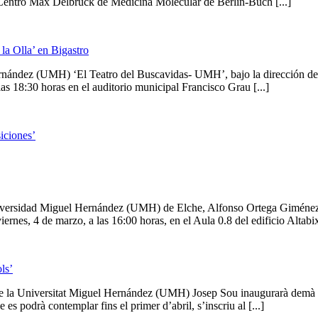
el Centro Max Delbrück de Medicina Molecular de Berlín-Buch [...]
la Olla’ en Bigastro
ernández (UMH) ‘El Teatro del Buscavidas- UMH’, bajo la dirección de 
as 18:30 horas en el auditorio municipal Francisco Grau [...]
iciones’
niversidad Miguel Hernández (UMH) de Elche, Alfonso Ortega Giménez, 
nes, 4 de marzo, a las 16:00 horas, en el Aula 0.8 del edificio Altabix 
ls’
 de la Universitat Miguel Hernández (UMH) Josep Sou inaugurarà demà d
es podrà contemplar fins el primer d’abril, s’inscriu al [...]