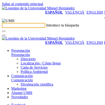
Saltar al contenido principal
ESPAÑOL
VALENCIÀ
ENGLISH
Introduce tu búsqueda
ESPAÑOL
VALENCIÀ
ENGLISH
Presentación
Presentación
Directorio
Localización / Cómo llegar
Carta de Servicios
Política Ambiental
Comunicación
Comunicación
Divulgación científica
Marketing
Alumni UMH
Novedades
Facebook