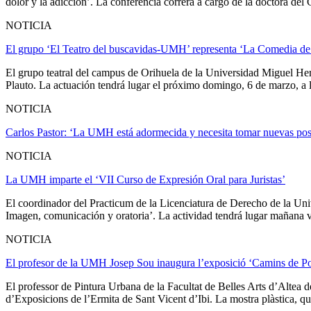
dolor y la adicción’. La conferencia correrá a cargo de la doctora d
NOTICIA
El grupo ‘El Teatro del buscavidas-UMH’ representa ‘La Comedia de 
El grupo teatral del campus de Orihuela de la Universidad Miguel H
Plauto. La actuación tendrá lugar el próximo domingo, 6 de marzo, a l
NOTICIA
Carlos Pastor: ‘La UMH está adormecida y necesita tomar nuevas pos
NOTICIA
La UMH imparte el ‘VII Curso de Expresión Oral para Juristas’
El coordinador del Practicum de la Licenciatura de Derecho de la U
Imagen, comunicación y oratoria’. La actividad tendrá lugar mañana vier
NOTICIA
El profesor de la UMH Josep Sou inaugura l’exposició ‘Camins de Po
El professor de Pintura Urbana de la Facultat de Belles Arts d’Altea
d’Exposicions de l’Ermita de Sant Vicent d’Ibi. La mostra plàstica, que 