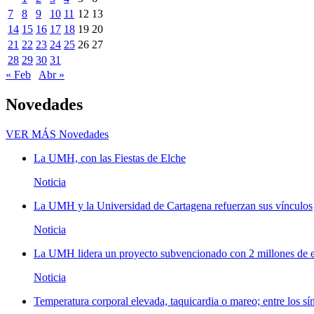
7
8
9
10
11
12
13
14
15
16
17
18
19
20
21
22
23
24
25
26
27
28
29
30
31
« Feb
Abr »
Novedades
VER MÁS
Novedades
La UMH, con las Fiestas de Elche
Noticia
La UMH y la Universidad de Cartagena refuerzan sus vínculos
Noticia
La UMH lidera un proyecto subvencionado con 2 millones de eu
Noticia
Temperatura corporal elevada, taquicardia o mareo; entre los sí