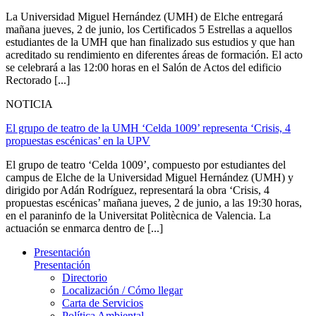
La Universidad Miguel Hernández (UMH) de Elche entregará
mañana jueves, 2 de junio, los Certificados 5 Estrellas a aquellos
estudiantes de la UMH que han finalizado sus estudios y que han
acreditado su rendimiento en diferentes áreas de formación. El acto
se celebrará a las 12:00 horas en el Salón de Actos del edificio
Rectorado [...]
NOTICIA
El grupo de teatro de la UMH ‘Celda 1009’ representa ‘Crisis, 4
propuestas escénicas’ en la UPV
El grupo de teatro ‘Celda 1009’, compuesto por estudiantes del
campus de Elche de la Universidad Miguel Hernández (UMH) y
dirigido por Adán Rodríguez, representará la obra ‘Crisis, 4
propuestas escénicas’ mañana jueves, 2 de junio, a las 19:30 horas,
en el paraninfo de la Universitat Politècnica de Valencia. La
actuación se enmarca dentro de [...]
Presentación
Presentación
Directorio
Localización / Cómo llegar
Carta de Servicios
Política Ambiental