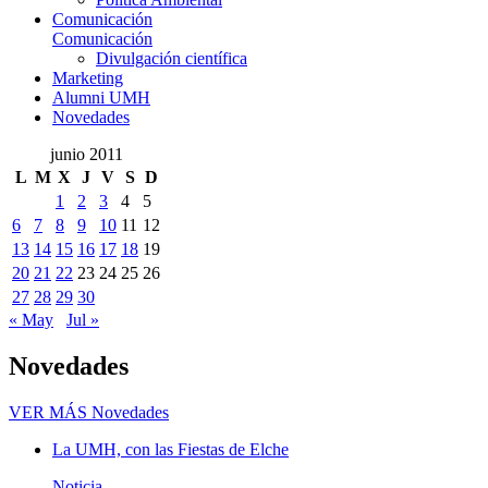
Comunicación
Comunicación
Divulgación científica
Marketing
Alumni UMH
Novedades
junio 2011
L
M
X
J
V
S
D
1
2
3
4
5
6
7
8
9
10
11
12
13
14
15
16
17
18
19
20
21
22
23
24
25
26
27
28
29
30
« May
Jul »
Novedades
VER MÁS
Novedades
La UMH, con las Fiestas de Elche
Noticia