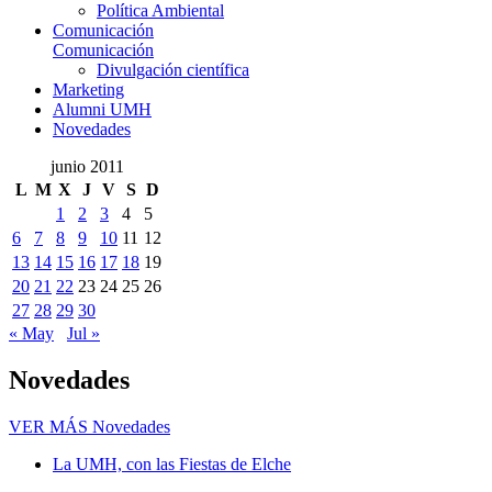
Política Ambiental
Comunicación
Comunicación
Divulgación científica
Marketing
Alumni UMH
Novedades
junio 2011
L
M
X
J
V
S
D
1
2
3
4
5
6
7
8
9
10
11
12
13
14
15
16
17
18
19
20
21
22
23
24
25
26
27
28
29
30
« May
Jul »
Novedades
VER MÁS
Novedades
La UMH, con las Fiestas de Elche