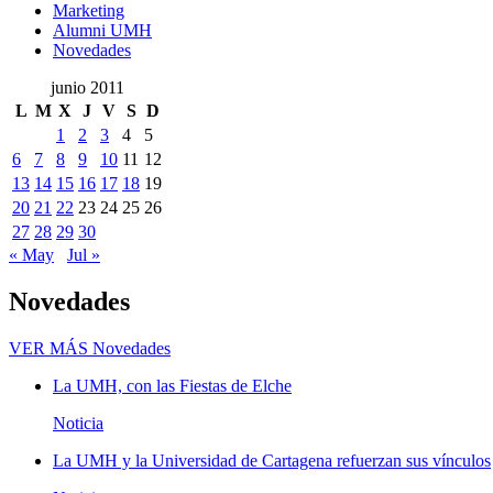
Marketing
Alumni UMH
Novedades
junio 2011
L
M
X
J
V
S
D
1
2
3
4
5
6
7
8
9
10
11
12
13
14
15
16
17
18
19
20
21
22
23
24
25
26
27
28
29
30
« May
Jul »
Novedades
VER MÁS
Novedades
La UMH, con las Fiestas de Elche
Noticia
La UMH y la Universidad de Cartagena refuerzan sus vínculos