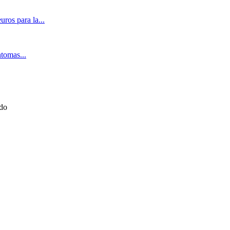
ros para la...
ntomas...
ado