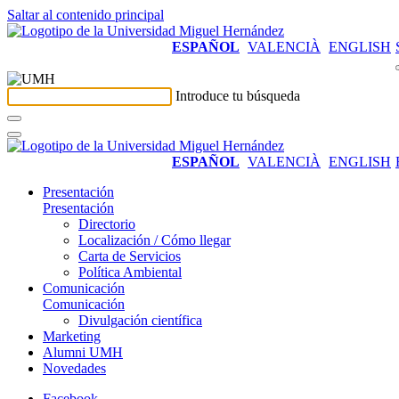
Saltar al contenido principal
ESPAÑOL
VALENCIÀ
ENGLISH
Introduce tu búsqueda
ESPAÑOL
VALENCIÀ
ENGLISH
Presentación
Presentación
Directorio
Localización / Cómo llegar
Carta de Servicios
Política Ambiental
Comunicación
Comunicación
Divulgación científica
Marketing
Alumni UMH
Novedades
Facebook