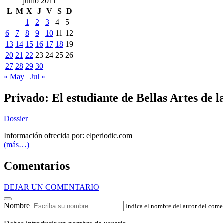
junio 2011
L
M
X
J
V
S
D
1
2
3
4
5
6
7
8
9
10
11
12
13
14
15
16
17
18
19
20
21
22
23
24
25
26
27
28
29
30
« May
Jul »
Privado: El estudiante de Bellas Artes de
Dossier
Información ofrecida por: elperiodic.com
(más…)
Comentarios
DEJAR UN COMENTARIO
Nombre
Indica el nombre del autor del come