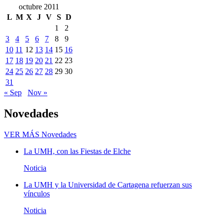
octubre 2011
L
M
X
J
V
S
D
1
2
3
4
5
6
7
8
9
10
11
12
13
14
15
16
17
18
19
20
21
22
23
24
25
26
27
28
29
30
31
« Sep
Nov »
Novedades
VER MÁS
Novedades
La UMH, con las Fiestas de Elche
Noticia
La UMH y la Universidad de Cartagena refuerzan sus
vínculos
Noticia