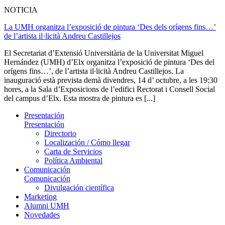
NOTICIA
La UMH organitza l’exposició de pintura ‘Des dels orígens fins…’
de l’artista il·licità Andreu Castillejos
El Secretariat d’Extensió Universitària de la Universitat Miguel
Hernández (UMH) d’Elx organitza l’exposició de pintura ‘Des del
orígens fins…’, de l’artista il∙licità Andreu Castillejos. La
inauguració està prevista demà divendres, 14 d’ octubre, a les 19:30
hores, a la Sala d’Exposicions de l’edifici Rectorat i Consell Social
del campus d’Elx. Esta mostra de pintura es [...]
Presentación
Presentación
Directorio
Localización / Cómo llegar
Carta de Servicios
Política Ambiental
Comunicación
Comunicación
Divulgación científica
Marketing
Alumni UMH
Novedades