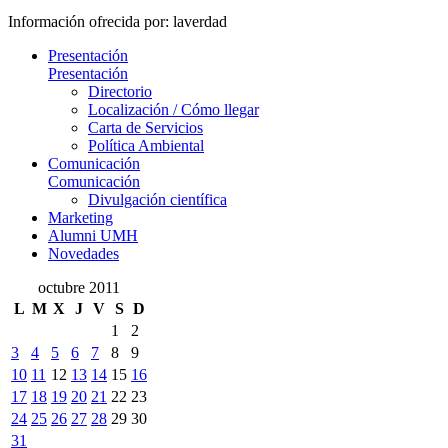
Información ofrecida por: laverdad
Presentación
Presentación
Directorio
Localización / Cómo llegar
Carta de Servicios
Política Ambiental
Comunicación
Comunicación
Divulgación científica
Marketing
Alumni UMH
Novedades
octubre 2011
L
M
X
J
V
S
D
1
2
3
4
5
6
7
8
9
10
11
12
13
14
15
16
17
18
19
20
21
22
23
24
25
26
27
28
29
30
31