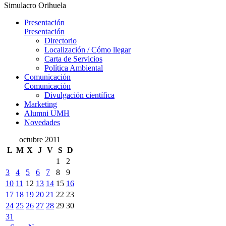
Simulacro Orihuela
Presentación
Presentación
Directorio
Localización / Cómo llegar
Carta de Servicios
Política Ambiental
Comunicación
Comunicación
Divulgación científica
Marketing
Alumni UMH
Novedades
octubre 2011
L
M
X
J
V
S
D
1
2
3
4
5
6
7
8
9
10
11
12
13
14
15
16
17
18
19
20
21
22
23
24
25
26
27
28
29
30
31