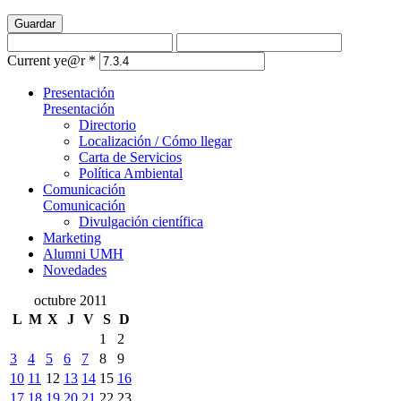
Guardar
Current ye@r
*
Presentación
Presentación
Directorio
Localización / Cómo llegar
Carta de Servicios
Política Ambiental
Comunicación
Comunicación
Divulgación científica
Marketing
Alumni UMH
Novedades
octubre 2011
L
M
X
J
V
S
D
1
2
3
4
5
6
7
8
9
10
11
12
13
14
15
16
17
18
19
20
21
22
23