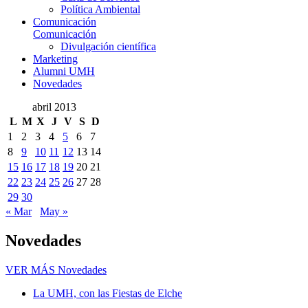
Política Ambiental
Comunicación
Comunicación
Divulgación científica
Marketing
Alumni UMH
Novedades
abril 2013
L
M
X
J
V
S
D
1
2
3
4
5
6
7
8
9
10
11
12
13
14
15
16
17
18
19
20
21
22
23
24
25
26
27
28
29
30
« Mar
May »
Novedades
VER MÁS
Novedades
La UMH, con las Fiestas de Elche