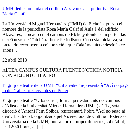
UMH dedica un aula del edificio Atzavares a la periodista Rosa
María Calaf
La Universidad Miguel Hernández (UMH) de Elche ha puesto el
nombre de la periodista Rosa María Calaf al Aula 1 del edificio
Atzavares, ubicado en el campus de Elche y donde se imparten las
enseñanzas de 1º del Grado de Periodismo. Con esta iniciativa, se
pretende reconocer la colaboración que Calaf mantiene desde hace
años [...]
22 abril 2013
ALTEA CAMPUS CULTURA FUENTE NOTICIA NOTICIA
CON ADJUNTO TEATRO
El grup de teatre de la UMH “Urbateatre” representarà “Ací no paga
ni déu” al teatre Cervantes de Petrer
El grup de teatre “Urbateatre”, format per estudiants del campus
d’Altea de la Universitat Miguel Hernández (UMH) d’Elx, sota la
direcció d’Antoni Ferri Solbes, representarà l’obra “Ací no paga ni
déu”. L’activitat, organitzada pel Vicerectorat de Cultura i Extensió
Universitària de la UMH, tindrà lloc el proper dimecres, 24 d’abril, a
les 12:30 hores, al [...]