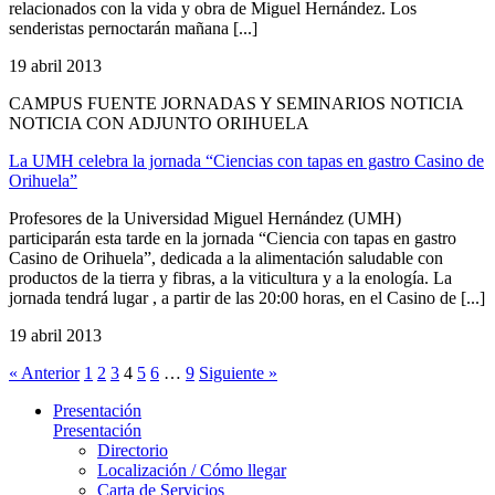
relacionados con la vida y obra de Miguel Hernández. Los
senderistas pernoctarán mañana [...]
19 abril 2013
CAMPUS FUENTE JORNADAS Y SEMINARIOS NOTICIA
NOTICIA CON ADJUNTO ORIHUELA
La UMH celebra la jornada “Ciencias con tapas en gastro Casino de
Orihuela”
Profesores de la Universidad Miguel Hernández (UMH)
participarán esta tarde en la jornada “Ciencia con tapas en gastro
Casino de Orihuela”, dedicada a la alimentación saludable con
productos de la tierra y fibras, a la viticultura y a la enología. La
jornada tendrá lugar , a partir de las 20:00 horas, en el Casino de [...]
19 abril 2013
« Anterior
1
2
3
4
5
6
…
9
Siguiente »
Presentación
Presentación
Directorio
Localización / Cómo llegar
Carta de Servicios