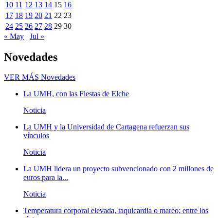
10
11
12
13
14
15
16
17
18
19
20
21
22
23
24
25
26
27
28
29
30
« May
Jul »
Novedades
VER MÁS
Novedades
La UMH, con las Fiestas de Elche
Noticia
La UMH y la Universidad de Cartagena refuerzan sus
vínculos
Noticia
La UMH lidera un proyecto subvencionado con 2 millones de
euros para la...
Noticia
Temperatura corporal elevada, taquicardia o mareo; entre los