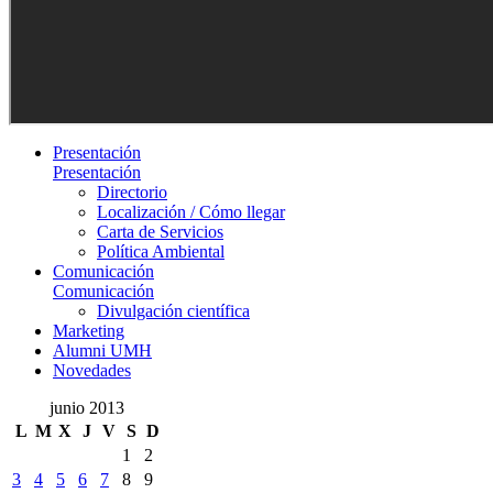
Presentación
Presentación
Directorio
Localización / Cómo llegar
Carta de Servicios
Política Ambiental
Comunicación
Comunicación
Divulgación científica
Marketing
Alumni UMH
Novedades
junio 2013
L
M
X
J
V
S
D
1
2
3
4
5
6
7
8
9