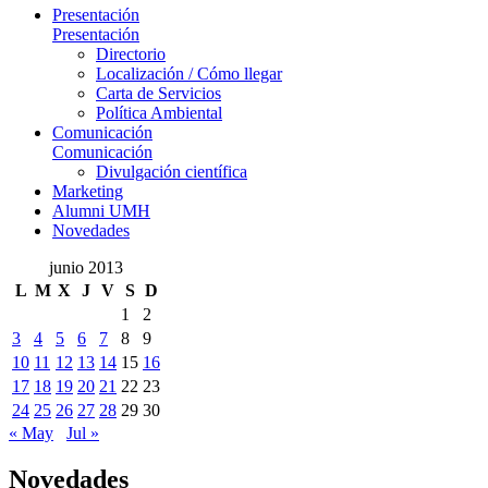
Presentación
Presentación
Directorio
Localización / Cómo llegar
Carta de Servicios
Política Ambiental
Comunicación
Comunicación
Divulgación científica
Marketing
Alumni UMH
Novedades
junio 2013
L
M
X
J
V
S
D
1
2
3
4
5
6
7
8
9
10
11
12
13
14
15
16
17
18
19
20
21
22
23
24
25
26
27
28
29
30
« May
Jul »
Novedades