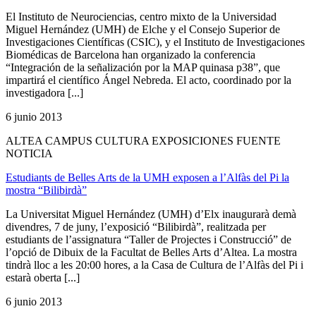
El Instituto de Neurociencias, centro mixto de la Universidad
Miguel Hernández (UMH) de Elche y el Consejo Superior de
Investigaciones Científicas (CSIC), y el Instituto de Investigaciones
Biomédicas de Barcelona han organizado la conferencia
“Integración de la señalización por la MAP quinasa p38”, que
impartirá el científico Ángel Nebreda. El acto, coordinado por la
investigadora [...]
6 junio 2013
ALTEA CAMPUS CULTURA EXPOSICIONES FUENTE
NOTICIA
Estudiants de Belles Arts de la UMH exposen a l’Alfàs del Pi la
mostra “Bilibirdà”
La Universitat Miguel Hernández (UMH) d’Elx inaugurarà demà
divendres, 7 de juny, l’exposició “Bilibirdà”, realitzada per
estudiants de l’assignatura “Taller de Projectes i Construcció” de
l’opció de Dibuix de la Facultat de Belles Arts d’Altea. La mostra
tindrà lloc a les 20:00 hores, a la Casa de Cultura de l’Alfàs del Pi i
estarà oberta [...]
6 junio 2013