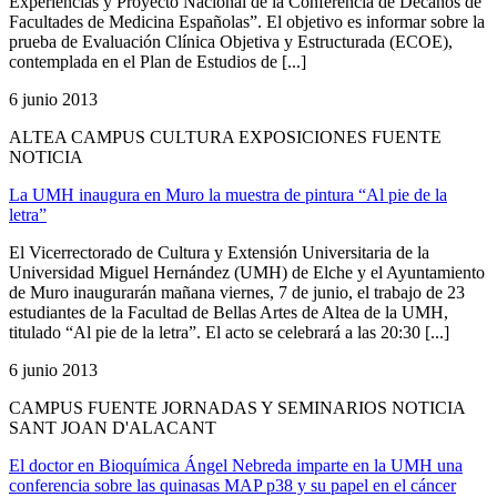
Experiencias y Proyecto Nacional de la Conferencia de Decanos de
Facultades de Medicina Españolas”. El objetivo es informar sobre la
prueba de Evaluación Clínica Objetiva y Estructurada (ECOE),
contemplada en el Plan de Estudios de [...]
6 junio 2013
ALTEA CAMPUS CULTURA EXPOSICIONES FUENTE
NOTICIA
La UMH inaugura en Muro la muestra de pintura “Al pie de la
letra”
El Vicerrectorado de Cultura y Extensión Universitaria de la
Universidad Miguel Hernández (UMH) de Elche y el Ayuntamiento
de Muro inaugurarán mañana viernes, 7 de junio, el trabajo de 23
estudiantes de la Facultad de Bellas Artes de Altea de la UMH,
titulado “Al pie de la letra”. El acto se celebrará a las 20:30 [...]
6 junio 2013
CAMPUS FUENTE JORNADAS Y SEMINARIOS NOTICIA
SANT JOAN D'ALACANT
El doctor en Bioquímica Ángel Nebreda imparte en la UMH una
conferencia sobre las quinasas MAP p38 y su papel en el cáncer