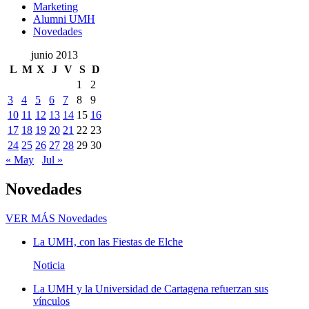
Marketing
Alumni UMH
Novedades
junio 2013
L
M
X
J
V
S
D
1
2
3
4
5
6
7
8
9
10
11
12
13
14
15
16
17
18
19
20
21
22
23
24
25
26
27
28
29
30
« May
Jul »
Novedades
VER MÁS
Novedades
La UMH, con las Fiestas de Elche
Noticia
La UMH y la Universidad de Cartagena refuerzan sus
vínculos