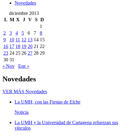
Novedades
diciembre 2013
L
M
X
J
V
S
D
1
2
3
4
5
6
7
8
9
10
11
12
13
14
15
16
17
18
19
20
21
22
23
24
25
26
27
28
29
30
31
« Nov
Ene »
Novedades
VER MÁS
Novedades
La UMH, con las Fiestas de Elche
Noticia
La UMH y la Universidad de Cartagena refuerzan sus
vínculos