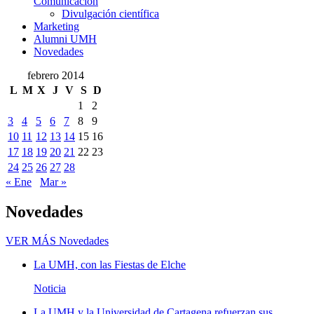
Comunicación
Divulgación científica
Marketing
Alumni UMH
Novedades
febrero 2014
L
M
X
J
V
S
D
1
2
3
4
5
6
7
8
9
10
11
12
13
14
15
16
17
18
19
20
21
22
23
24
25
26
27
28
« Ene
Mar »
Novedades
VER MÁS
Novedades
La UMH, con las Fiestas de Elche
Noticia
La UMH y la Universidad de Cartagena refuerzan sus