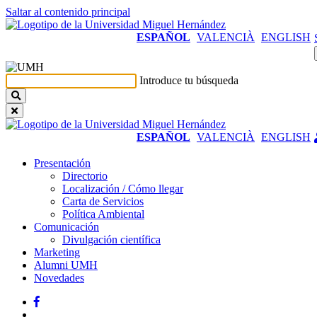
Saltar al contenido principal
ESPAÑOL
VALENCIÀ
ENGLISH
Introduce tu búsqueda
ESPAÑOL
VALENCIÀ
ENGLISH
Presentación
Presentación
Directorio
Localización / Cómo llegar
Carta de Servicios
Política Ambiental
Comunicación
Comunicación
Divulgación científica
Marketing
Alumni UMH
Novedades
Facebook
Twitter