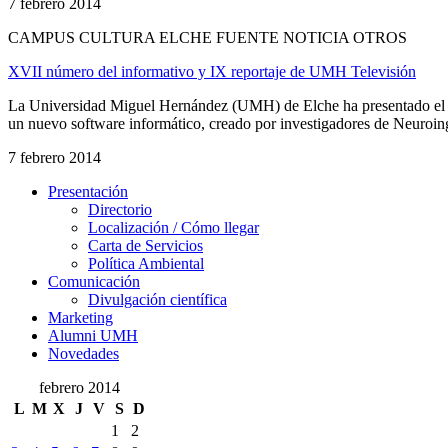
7 febrero 2014
CAMPUS CULTURA ELCHE FUENTE NOTICIA OTROS
XVII número del informativo y IX reportaje de UMH Televisión
La Universidad Miguel Hernández (UMH) de Elche ha presentado el XV
un nuevo software informático, creado por investigadores de Neuroing
7 febrero 2014
Presentación
Presentación
Directorio
Localización / Cómo llegar
Carta de Servicios
Política Ambiental
Comunicación
Comunicación
Divulgación científica
Marketing
Alumni UMH
Novedades
febrero 2014
L
M
X
J
V
S
D
1
2