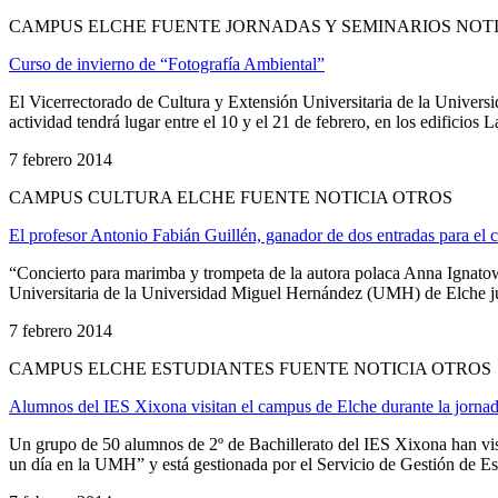
CAMPUS ELCHE FUENTE JORNADAS Y SEMINARIOS NOT
Curso de invierno de “Fotografía Ambiental”
El Vicerrectorado de Cultura y Extensión Universitaria de la Univer
actividad tendrá lugar entre el 10 y el 21 de febrero, en los edificios 
7 febrero 2014
CAMPUS CULTURA ELCHE FUENTE NOTICIA OTROS
El profesor Antonio Fabián Guillén, ganador de dos entradas para el 
“Concierto para marimba y trompeta de la autora polaca Anna Ignatow
Universitaria de la Universidad Miguel Hernández (UMH) de Elche junt
7 febrero 2014
CAMPUS ELCHE ESTUDIANTES FUENTE NOTICIA OTROS
Alumnos del IES Xixona visitan el campus de Elche durante la jorna
Un grupo de 50 alumnos de 2º de Bachillerato del IES Xixona han vi
un día en la UMH” y está gestionada por el Servicio de Gestión de Estu