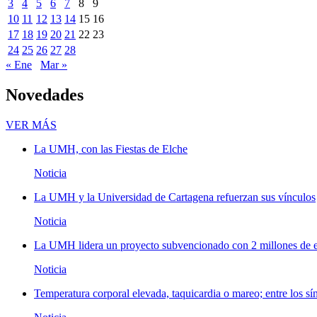
3
4
5
6
7
8
9
10
11
12
13
14
15
16
17
18
19
20
21
22
23
24
25
26
27
28
« Ene
Mar »
Novedades
Novedades
VER MÁS
La UMH, con las Fiestas de Elche
Noticia
La UMH y la Universidad de Cartagena refuerzan sus vínculos
Noticia
La UMH lidera un proyecto subvencionado con 2 millones de eu
Noticia
Temperatura corporal elevada, taquicardia o mareo; entre los sí