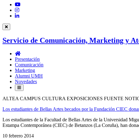
YouTube
Instagram
LinkedIn
Servicio de Comunicación, Marketing y At
Servicio
de
Presentación
Comunicación,
Comunicación
Marketing
Marketing
y
Alumni UMH
Atención
Novedades
al
Estudiantado
ALTEA CAMPUS CULTURA EXPOSICIONES FUENTE NOTI
Los estudiantes de Bellas Artes becados por la Fundación CIEC donan
Los estudiantes de la Facultad de Bellas Artes de la Universidad Mi
Estampa Contemporánea (CIEC) de Betanzos (La Coruña), han donado d
10 febrero 2014