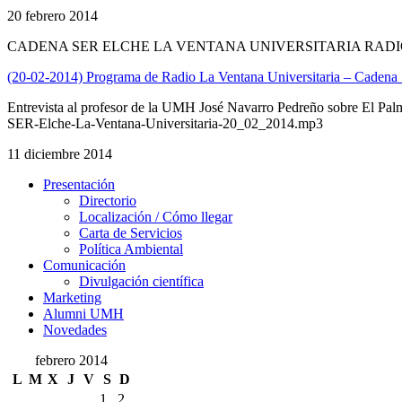
20 febrero 2014
CADENA SER ELCHE LA VENTANA UNIVERSITARIA RADI
(20-02-2014) Programa de Radio La Ventana Universitaria – Caden
Entrevista al profesor de la UMH José Navarro Pedreño sobre El Palme
SER-Elche-La-Ventana-Universitaria-20_02_2014.mp3
11 diciembre 2014
Presentación
Presentación
Directorio
Localización / Cómo llegar
Carta de Servicios
Política Ambiental
Comunicación
Comunicación
Divulgación científica
Marketing
Alumni UMH
Novedades
febrero 2014
L
M
X
J
V
S
D
1
2