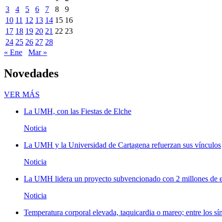
3
4
5
6
7
8
9
10
11
12
13
14
15
16
17
18
19
20
21
22
23
24
25
26
27
28
« Ene
Mar »
Novedades
Novedades
VER MÁS
La UMH, con las Fiestas de Elche
Noticia
La UMH y la Universidad de Cartagena refuerzan sus vínculos
Noticia
La UMH lidera un proyecto subvencionado con 2 millones de eu
Noticia
Temperatura corporal elevada, taquicardia o mareo; entre los sí