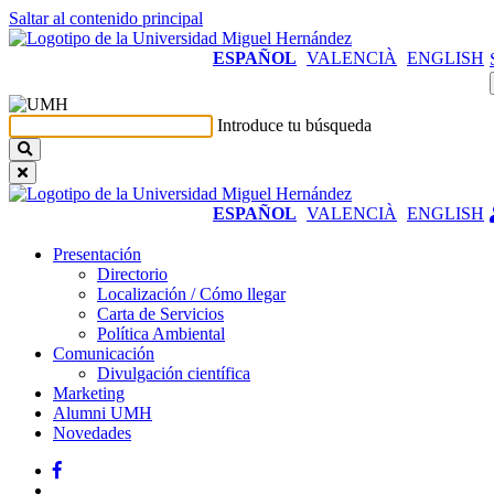
Saltar al contenido principal
ESPAÑOL
VALENCIÀ
ENGLISH
Introduce tu búsqueda
ESPAÑOL
VALENCIÀ
ENGLISH
Presentación
Presentación
Directorio
Localización / Cómo llegar
Carta de Servicios
Política Ambiental
Comunicación
Comunicación
Divulgación científica
Marketing
Alumni UMH
Novedades
Facebook
Twitter