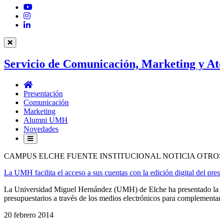
YouTube
Instagram
LinkedIn
Servicio de Comunicación, Marketing y At
Servicio
de
Presentación
Comunicación,
Comunicación
Marketing
Marketing
y
Alumni UMH
Atención
Novedades
al
Estudiantado
CAMPUS ELCHE FUENTE INSTITUCIONAL NOTICIA OTRO
La UMH facilita el acceso a sus cuentas con la edición digital del pr
La Universidad Miguel Hernández (UMH) de Elche ha presentado la edic
presupuestarios a través de los medios electrónicos para complementar 
20 febrero 2014