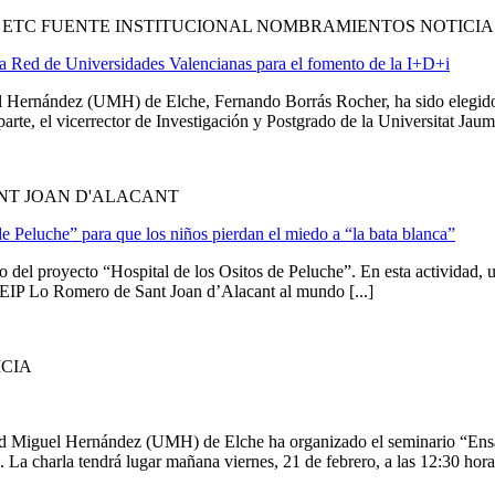
, ETC FUENTE INSTITUCIONAL NOMBRAMIENTOS NOTICIA
a Red de Universidades Valencianas para el fomento de la I+D+i
uel Hernández (UMH) de Elche, Fernando Borrás Rocher, ha sido elegid
e, el vicerrector de Investigación y Postgrado de la Universitat Jaume 
NT JOAN D'ALACANT
e Peluche” para que los niños pierdan el miedo a “la bata blanca”
tivo del proyecto “Hospital de los Ositos de Peluche”. En esta activida
EIP Lo Romero de Sant Joan d’Alacant al mundo [...]
ICIA
dad Miguel Hernández (UMH) de Elche ha organizado el seminario “Ensa
La charla tendrá lugar mañana viernes, 21 de febrero, a las 12:30 horas,