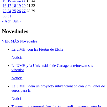
9
10
11
12
13
14
15
16
17
18
19
20
21
22
23
24
25
26
27
28
29
30
31
« Abr
Jun »
Novedades
VER MÁS
Novedades
La UMH, con las Fiestas de Elche
Noticia
La UMH y la Universidad de Cartagena refuerzan sus
vínculos
Noticia
La UMH lidera un proyecto subvencionado con 2 millones de
euros para la...
Noticia
Temperatura corporal elevada, taquicardia o mareo; entre los