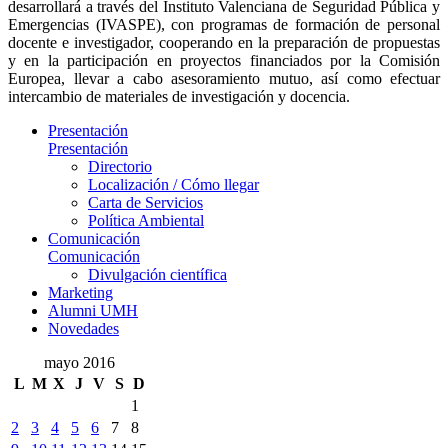
desarrollará a través del Instituto Valenciana de Seguridad Pública y
Emergencias (IVASPE), con programas de formación de personal
docente e investigador, cooperando en la preparación de propuestas
y en la participación en proyectos financiados por la Comisión
Europea, llevar a cabo asesoramiento mutuo, así como efectuar
intercambio de materiales de investigación y docencia.
Presentación
Presentación
Directorio
Localización / Cómo llegar
Carta de Servicios
Política Ambiental
Comunicación
Comunicación
Divulgación científica
Marketing
Alumni UMH
Novedades
mayo 2016
L
M
X
J
V
S
D
1
2
3
4
5
6
7
8