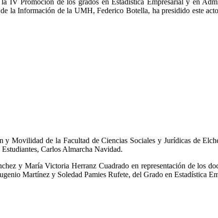
IV Promoción de los grados en Estadística Empresarial y en Admini
s de la Información de la UMH, Federico Botella, ha presidido este act
n y Movilidad de la Facultad de Ciencias Sociales y Jurídicas de Elc
e Estudiantes, Carlos Almarcha Navidad.
ánchez y María Victoria Herranz Cuadrado en representación de los doc
ugenio Martínez y Soledad Pamies Rufete, del Grado en Estadística Emp