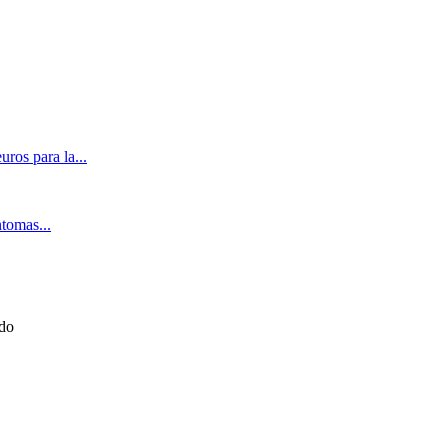
ros para la...
ntomas...
ado