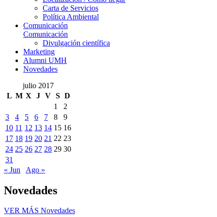
Carta de Servicios
Política Ambiental
Comunicación
Comunicación
Divulgación científica
Marketing
Alumni UMH
Novedades
julio 2017
L
M
X
J
V
S
D
1
2
3
4
5
6
7
8
9
10
11
12
13
14
15
16
17
18
19
20
21
22
23
24
25
26
27
28
29
30
31
« Jun
Ago »
Novedades
VER MÁS
Novedades