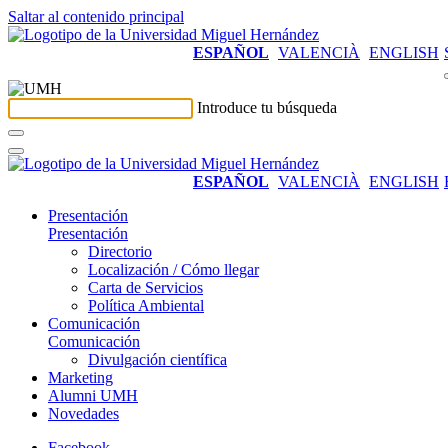
Saltar al contenido principal
ESPAÑOL
VALENCIÀ
ENGLISH
Introduce tu búsqueda
ESPAÑOL
VALENCIÀ
ENGLISH
Presentación
Presentación
Directorio
Localización / Cómo llegar
Carta de Servicios
Política Ambiental
Comunicación
Comunicación
Divulgación científica
Marketing
Alumni UMH
Novedades
Facebook