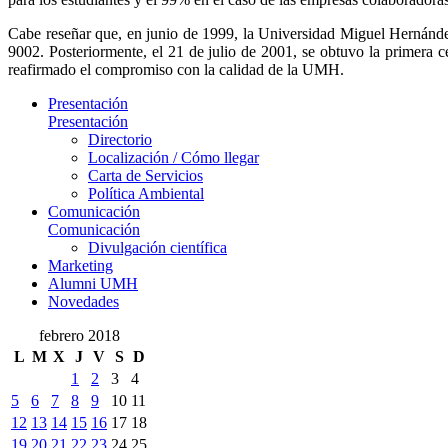
Cabe reseñar que, en junio de 1999, la Universidad Miguel Hernández
9002. Posteriormente, el 21 de julio de 2001, se obtuvo la primera 
reafirmado el compromiso con la calidad de la UMH.
Presentación
Presentación
Directorio
Localización / Cómo llegar
Carta de Servicios
Política Ambiental
Comunicación
Comunicación
Divulgación científica
Marketing
Alumni UMH
Novedades
febrero 2018
L
M
X
J
V
S
D
1
2
3
4
5
6
7
8
9
10
11
12
13
14
15
16
17
18
19
20
21
22
23
24
25