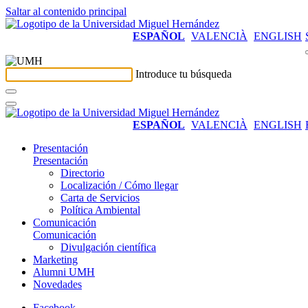
Saltar al contenido principal
ESPAÑOL
VALENCIÀ
ENGLISH
Introduce tu búsqueda
ESPAÑOL
VALENCIÀ
ENGLISH
Presentación
Presentación
Directorio
Localización / Cómo llegar
Carta de Servicios
Política Ambiental
Comunicación
Comunicación
Divulgación científica
Marketing
Alumni UMH
Novedades
Facebook