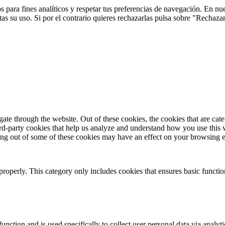
 para fines analíticos y respetar tus preferencias de navegación. En nu
s su uso. Si por el contrario quieres rechazarlas pulsa sobre "Rechaza
te through the website. Out of these cookies, the cookies that are cate
hird-party cookies that help us analyze and understand how you use this
ting out of some of these cookies may have an effect on your browsing 
properly. This category only includes cookies that ensures basic functio
function and is used specifically to collect user personal data via anal