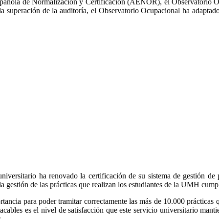
ón Española de Normalización y Certificación (AENOR), el Observator
 superación de la auditoría, el Observatorio Ocupacional ha adaptado
universitario ha renovado la certificación de su sistema de gestión d
e la gestión de las prácticas que realizan los estudiantes de la UMH cum
rtancia para poder tramitar correctamente las más de 10.000 prácticas 
cables es el nivel de satisfacción que este servicio universitario mant
.