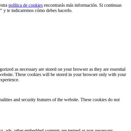
estra
política de cookies
encontrarás más información. Si continuas
r" y te indicaremos cómo debes hacerlo.
gorized as necessary are stored on your browser as they are essential
 website. These cookies will be stored in your browser only with your
experience.
nalities and security features of the website. These cookies do not
ytics, ads, other embedded contents are termed as non-necessary