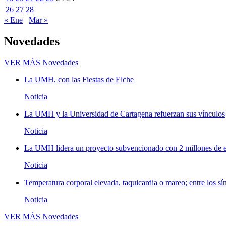
26
27
28
« Ene
Mar »
Novedades
VER MÁS
Novedades
La UMH, con las Fiestas de Elche
Noticia
La UMH y la Universidad de Cartagena refuerzan sus vínculos
Noticia
La UMH lidera un proyecto subvencionado con 2 millones de eu
Noticia
Temperatura corporal elevada, taquicardia o mareo; entre los sí
Noticia
VER MÁS
Novedades