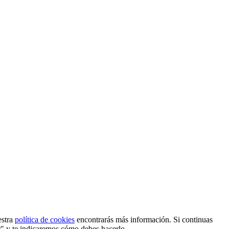
estra
política de cookies
encontrarás más información. Si continuas
r" y te indicaremos cómo debes hacerlo.