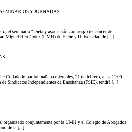
 SEMINARIOS Y JORNADAS
o, el seminario “Dieta y asociación con riesgo de cáncer de
sidad Miguel Hernández (UMH) de Elche y Universidad de [...]
AS
e Collado impartirá mañana miércoles, 21 de febrero, a las 11:00
n de Sindicatos Independientes de Enseñanza (FSIE), tendrá [...]
ía, organizado conjuntamente por la UMH y el Colegio de Abogados
no de la [...]