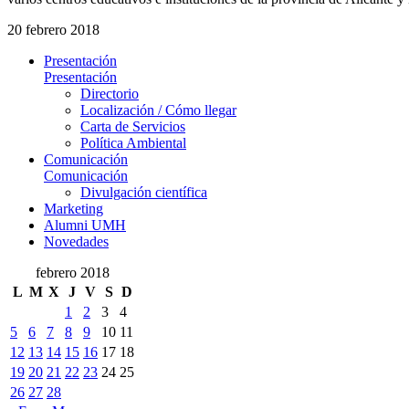
20 febrero 2018
Presentación
Presentación
Directorio
Localización / Cómo llegar
Carta de Servicios
Política Ambiental
Comunicación
Comunicación
Divulgación científica
Marketing
Alumni UMH
Novedades
febrero 2018
L
M
X
J
V
S
D
1
2
3
4
5
6
7
8
9
10
11
12
13
14
15
16
17
18
19
20
21
22
23
24
25
26
27
28