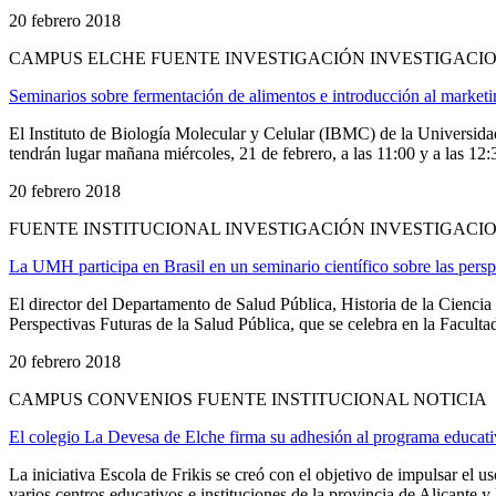
20 febrero 2018
CAMPUS ELCHE FUENTE INVESTIGACIÓN INVESTIGACIO
Seminarios sobre fermentación de alimentos e introducción al market
El Instituto de Biología Molecular y Celular (IBMC) de la Universi
tendrán lugar mañana miércoles, 21 de febrero, a las 11:00 y a las 12:
20 febrero 2018
FUENTE INSTITUCIONAL INVESTIGACIÓN INVESTIGACI
La UMH participa en Brasil en un seminario científico sobre las perspe
El director del Departamento de Salud Pública, Historia de la Cienc
Perspectivas Futuras de la Salud Pública, que se celebra en la Faculta
20 febrero 2018
CAMPUS CONVENIOS FUENTE INSTITUCIONAL NOTICIA
El colegio La Devesa de Elche firma su adhesión al programa educativ
La iniciativa Escola de Frikis se creó con el objetivo de impulsar el 
varios centros educativos e instituciones de la provincia de Alicante y