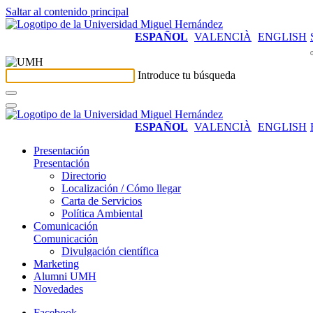
Saltar al contenido principal
ESPAÑOL
VALENCIÀ
ENGLISH
Introduce tu búsqueda
ESPAÑOL
VALENCIÀ
ENGLISH
Presentación
Presentación
Directorio
Localización / Cómo llegar
Carta de Servicios
Política Ambiental
Comunicación
Comunicación
Divulgación científica
Marketing
Alumni UMH
Novedades
Facebook