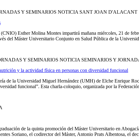
RNADAS Y SEMINARIOS NOTICIA SANT JOAN D'ALACANT
s
 (CNIO) Esther Molina Montes impartirá mañana miércoles, 21 de febrer
través del Máster Universitario Conjunto en Salud Pública de la Univer
ORNADAS Y SEMINARIOS NOTICIA SEMINARIOS Y JORNAD
trición y la actividad física en personas con diversidad funcional
niería de la Universidad Miguel Hernández (UMH) de Elche Enrique Roch
iversidad funcional”. Esta charla-coloquio, organizada por la Federació
A
aduación de la quinta promoción del Máster Universitario en Abogac
ntes Soriano, el codirector del Máster, Antonio Prats Albentosa, el deca