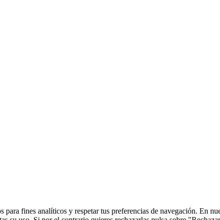
 para fines analíticos y respetar tus preferencias de navegación. En nu
s su uso. Si por el contrario quieres rechazarlas pulsa sobre "Rechaza