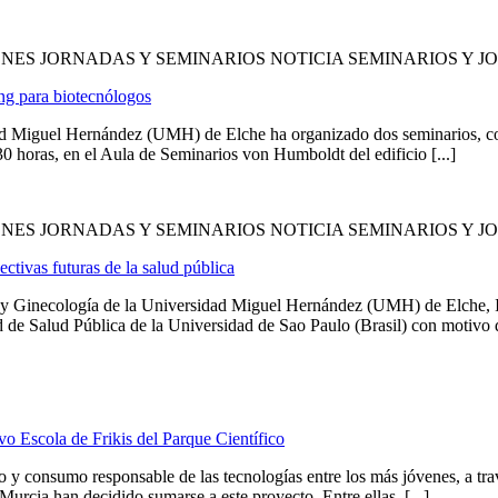
NES JORNADAS Y SEMINARIOS NOTICIA SEMINARIOS Y 
ing para biotecnólogos
dad Miguel Hernández (UMH) de Elche ha organizado dos seminarios, co
30 horas, en el Aula de Seminarios von Humboldt del edificio [...]
ONES JORNADAS Y SEMINARIOS NOTICIA SEMINARIOS Y 
ctivas futuras de la salud pública
ia y Ginecología de la Universidad Miguel Hernández (UMH) de Elche, I
d de Salud Pública de la Universidad de Sao Paulo (Brasil) con motivo de
o Escola de Frikis del Parque Científico
uso y consumo responsable de las tecnologías entre los más jóvenes, a tr
 Murcia han decidido sumarse a este proyecto. Entre ellas, [...]