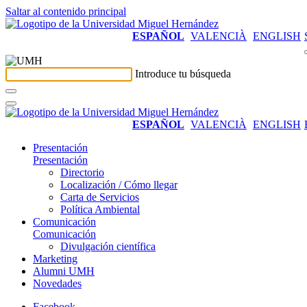
Saltar al contenido principal
ESPAÑOL
VALENCIÀ
ENGLISH
Introduce tu búsqueda
ESPAÑOL
VALENCIÀ
ENGLISH
Presentación
Presentación
Directorio
Localización / Cómo llegar
Carta de Servicios
Política Ambiental
Comunicación
Comunicación
Divulgación científica
Marketing
Alumni UMH
Novedades
Facebook