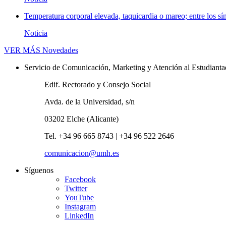
Temperatura corporal elevada, taquicardia o mareo; entre los sí
Noticia
VER MÁS
Novedades
Servicio de Comunicación, Marketing y Atención al Estudiant
Edif. Rectorado y Consejo Social
Avda. de la Universidad, s/n
03202 Elche (Alicante)
Tel. +34 96 665 8743 | +34 96 522 2646
comunicacion@umh.es
Síguenos
Facebook
Twitter
YouTube
Instagram
LinkedIn