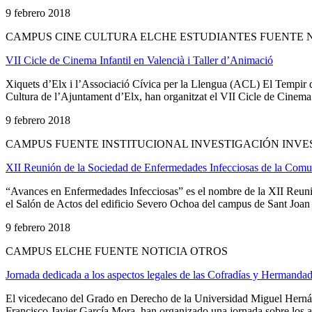
9 febrero 2018
CAMPUS CINE CULTURA ELCHE ESTUDIANTES FUENTE 
VII Cicle de Cinema Infantil en Valencià i Taller d’Animació
Xiquets d’Elx i l’Associació Cívica per la Llengua (ACL) El Tempir d
Cultura de l’Ajuntament d’Elx, han organitzat el VII Cicle de Cinema 
9 febrero 2018
CAMPUS FUENTE INSTITUCIONAL INVESTIGACIÓN INVE
XII Reunión de la Sociedad de Enfermedades Infecciosas de la Comu
“Avances en Enfermedades Infecciosas” es el nombre de la XII Reuni
el Salón de Actos del edificio Severo Ochoa del campus de Sant Joa
9 febrero 2018
CAMPUS ELCHE FUENTE NOTICIA OTROS
Jornada dedicada a los aspectos legales de las Cofradías y Hermand
El vicedecano del Grado en Derecho de la Universidad Miguel Herná
Francisco Javier García Mora, han organizado una jornada sobre los a