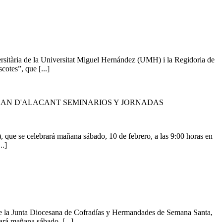
ersitària de la Universitat Miguel Hernández (UMH) i la Regidoria de
otes”, que [...]
OAN D'ALACANT SEMINARIOS Y JORNADAS
ue se celebrará mañana sábado, 10 de febrero, a las 9:00 horas en
..]
e la Junta Diocesana de Cofradías y Hermandades de Semana Santa,
ará mañana sábado, [...]