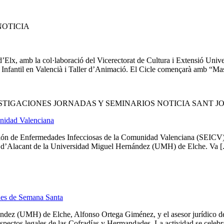
NOTICIA
’Elx, amb la col·laboració del Vicerectorat de Cultura i Extensió Univ
Infantil en Valencià i Taller d’Animació. El Cicle començarà amb “Masc
STIGACIONES JORNADAS Y SEMINARIOS NOTICIA SANT J
nidad Valenciana
ón de Enfermedades Infecciosas de la Comunidad Valenciana (SEICV), q
n d’Alacant de la Universidad Miguel Hernández (UMH) de Elche. Va [.
ades de Semana Santa
ndez (UMH) de Elche, Alfonso Ortega Giménez, y el asesor jurídico d
spectos legales de las Cofradías y Hermandades. La actividad se celebr