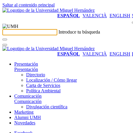
Saltar al contenido principal
ESPAÑOL
VALENCIÀ
ENGLISH
Introduce tu búsqueda
ESPAÑOL
VALENCIÀ
ENGLISH
Presentación
Presentación
Directorio
Localización / Cómo llegar
Carta de Servicios
Política Ambiental
Comunicación
Comunicación
Divulgación científica
Marketing
Alumni UMH
Novedades
Facebook