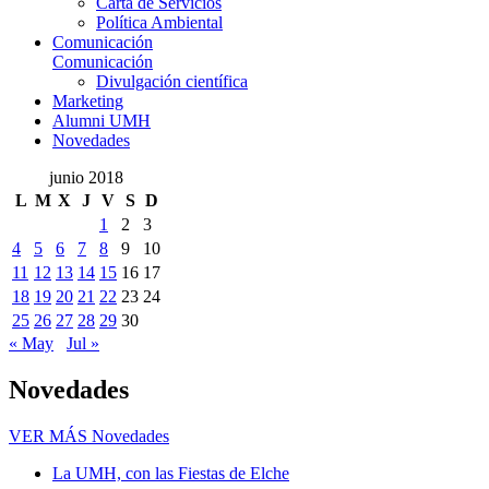
Carta de Servicios
Política Ambiental
Comunicación
Comunicación
Divulgación científica
Marketing
Alumni UMH
Novedades
junio 2018
L
M
X
J
V
S
D
1
2
3
4
5
6
7
8
9
10
11
12
13
14
15
16
17
18
19
20
21
22
23
24
25
26
27
28
29
30
« May
Jul »
Novedades
VER MÁS
Novedades
La UMH, con las Fiestas de Elche