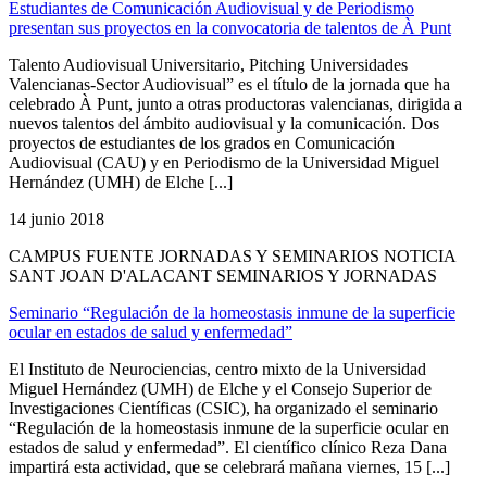
Estudiantes de Comunicación Audiovisual y de Periodismo
presentan sus proyectos en la convocatoria de talentos de À Punt
Talento Audiovisual Universitario, Pitching Universidades
Valencianas-Sector Audiovisual” es el título de la jornada que ha
celebrado À Punt, junto a otras productoras valencianas, dirigida a
nuevos talentos del ámbito audiovisual y la comunicación. Dos
proyectos de estudiantes de los grados en Comunicación
Audiovisual (CAU) y en Periodismo de la Universidad Miguel
Hernández (UMH) de Elche [...]
14 junio 2018
CAMPUS FUENTE JORNADAS Y SEMINARIOS NOTICIA
SANT JOAN D'ALACANT SEMINARIOS Y JORNADAS
Seminario “Regulación de la homeostasis inmune de la superficie
ocular en estados de salud y enfermedad”
El Instituto de Neurociencias, centro mixto de la Universidad
Miguel Hernández (UMH) de Elche y el Consejo Superior de
Investigaciones Científicas (CSIC), ha organizado el seminario
“Regulación de la homeostasis inmune de la superficie ocular en
estados de salud y enfermedad”. El científico clínico Reza Dana
impartirá esta actividad, que se celebrará mañana viernes, 15 [...]