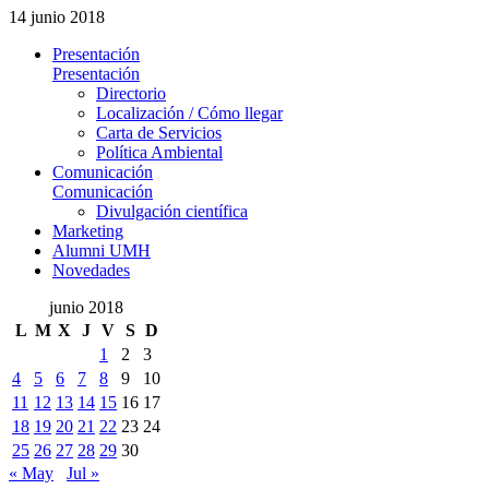
14 junio 2018
Presentación
Presentación
Directorio
Localización / Cómo llegar
Carta de Servicios
Política Ambiental
Comunicación
Comunicación
Divulgación científica
Marketing
Alumni UMH
Novedades
junio 2018
L
M
X
J
V
S
D
1
2
3
4
5
6
7
8
9
10
11
12
13
14
15
16
17
18
19
20
21
22
23
24
25
26
27
28
29
30
« May
Jul »