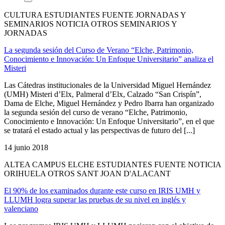
CULTURA ESTUDIANTES FUENTE JORNADAS Y
SEMINARIOS NOTICIA OTROS SEMINARIOS Y
JORNADAS
La segunda sesión del Curso de Verano “Elche, Patrimonio,
Conocimiento e Innovación: Un Enfoque Universitario” analiza el
Misteri
Las Cátedras institucionales de la Universidad Miguel Hernández
(UMH) Misteri d’Elx, Palmeral d’Elx, Calzado “San Crispín”,
Dama de Elche, Miguel Hernández y Pedro Ibarra han organizado
la segunda sesión del curso de verano “Elche, Patrimonio,
Conocimiento e Innovación: Un Enfoque Universitario”, en el que
se tratará el estado actual y las perspectivas de futuro del [...]
14 junio 2018
ALTEA CAMPUS ELCHE ESTUDIANTES FUENTE NOTICIA
ORIHUELA OTROS SANT JOAN D'ALACANT
El 90% de los examinados durante este curso en IRIS UMH y
LLUMH logra superar las pruebas de su nivel en inglés y
valenciano