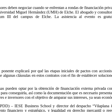
res deben negociar cuando se enfrentan a rondas de financiación priva
iversidad Miguel Hernández (UMH) de Elche. El abogado y consultor f
m III del campus de Elche. La asistencia al evento es gratuit
l ponente explicará por qué las etapas iniciales de pactos con accioni
te algunas cláusulas en estos contratos con el fin de establecer solucion
sas pueden optar por la obtención de financiación externa privada co
ara conseguirla, así como la documentación que es necesario presentar
es e inversores con el objetivo de amparar sus intereses, ya sean económ
(PDD) – IESE Business School y director del despacho “Vilaplana & 
nto financiero y estratégico, y legalidad en derecho mercantil o ree