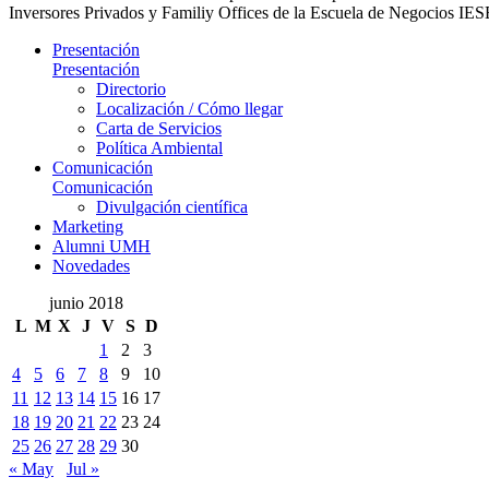
Inversores Privados y Familiy Offices de la Escuela de Negocios IE
Presentación
Presentación
Directorio
Localización / Cómo llegar
Carta de Servicios
Política Ambiental
Comunicación
Comunicación
Divulgación científica
Marketing
Alumni UMH
Novedades
junio 2018
L
M
X
J
V
S
D
1
2
3
4
5
6
7
8
9
10
11
12
13
14
15
16
17
18
19
20
21
22
23
24
25
26
27
28
29
30
« May
Jul »