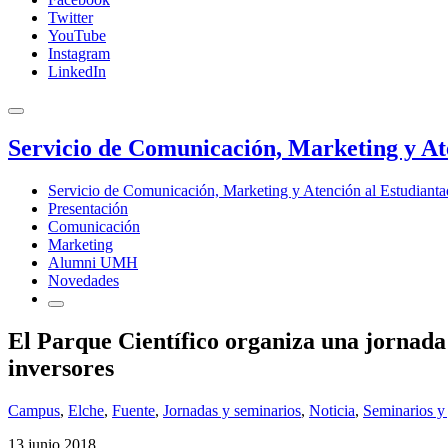
Twitter
YouTube
Instagram
LinkedIn
Servicio de Comunicación, Marketing y At
Servicio de Comunicación, Marketing y Atención al Estudiant
Presentación
Comunicación
Marketing
Alumni UMH
Novedades
El Parque Científico organiza una jornada
inversores
Campus
,
Elche
,
Fuente
,
Jornadas y seminarios
,
Noticia
,
Seminarios y
13 junio 2018