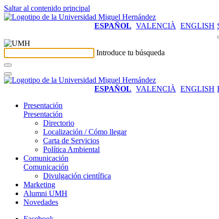
Saltar al contenido principal
ESPAÑOL
VALENCIÀ
ENGLISH
Introduce tu búsqueda
ESPAÑOL
VALENCIÀ
ENGLISH
Presentación
Presentación
Directorio
Localización / Cómo llegar
Carta de Servicios
Política Ambiental
Comunicación
Comunicación
Divulgación científica
Marketing
Alumni UMH
Novedades
Facebook