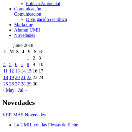
Política Ambiental
Comunicación
Comunicación
Divulgación científica
Marketing
Alumni UMH
Novedades
junio 2018
L
M
X
J
V
S
D
1
2
3
4
5
6
7
8
9
10
11
12
13
14
15
16
17
18
19
20
21
22
23
24
25
26
27
28
29
30
« May
Jul »
Novedades
VER MÁS
Novedades
La UMH, con las Fiestas de Elche