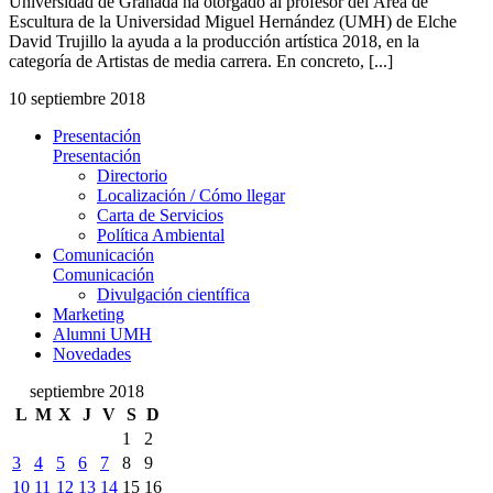
Universidad de Granada ha otorgado al profesor del Área de
Escultura de la Universidad Miguel Hernández (UMH) de Elche
David Trujillo la ayuda a la producción artística 2018, en la
categoría de Artistas de media carrera. En concreto, [...]
10 septiembre 2018
Presentación
Presentación
Directorio
Localización / Cómo llegar
Carta de Servicios
Política Ambiental
Comunicación
Comunicación
Divulgación científica
Marketing
Alumni UMH
Novedades
septiembre 2018
L
M
X
J
V
S
D
1
2
3
4
5
6
7
8
9
10
11
12
13
14
15
16