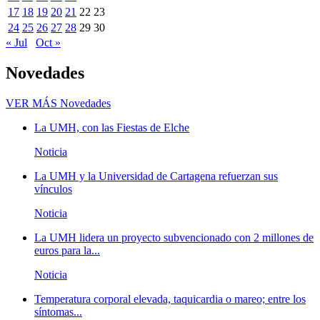
17
18
19
20
21
22
23
24
25
26
27
28
29
30
« Jul
Oct »
Novedades
VER MÁS
Novedades
La UMH, con las Fiestas de Elche
Noticia
La UMH y la Universidad de Cartagena refuerzan sus
vínculos
Noticia
La UMH lidera un proyecto subvencionado con 2 millones de
euros para la...
Noticia
Temperatura corporal elevada, taquicardia o mareo; entre los
síntomas...