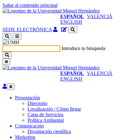
Saltar al contenido principal
ESPAÑOL
VALENCIÀ
ENGLISH
Acceso
Gestor
SEDE ELECTRÓNICA
identificado
de
(abre
contenidos
en
del
Introduce tu búsqueda
ventana
sitio
nueva)
ESPAÑOL
VALENCIÀ
ENGLISH
Editar
Presentación
Presentación
Directorio
Localización / Cómo llegar
Carta de Servicios
Política Ambiental
Comunicación
Comunicación
Divulgación científica
Marketing