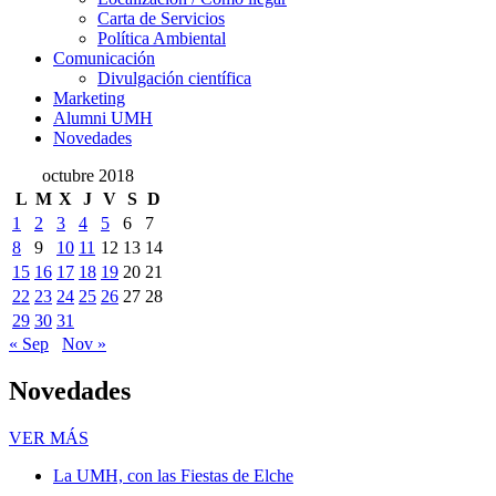
Carta de Servicios
Política Ambiental
Comunicación
Comunicación
Divulgación científica
Marketing
Alumni UMH
Novedades
octubre 2018
L
M
X
J
V
S
D
1
2
3
4
5
6
7
8
9
10
11
12
13
14
15
16
17
18
19
20
21
22
23
24
25
26
27
28
29
30
31
« Sep
Nov »
Novedades
Novedades
VER MÁS
La UMH, con las Fiestas de Elche