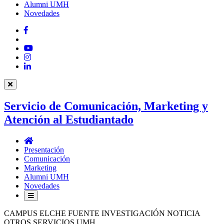
Alumni UMH
Novedades
Facebook
Twitter
YouTube
Instagram
LinkedIn
Servicio de Comunicación, Marketing y
Atención al Estudiantado
Servicio
de
Presentación
Comunicación,
Comunicación
Marketing
Marketing
y
Alumni UMH
Atención
Novedades
al
Estudiantado
CAMPUS ELCHE FUENTE INVESTIGACIÓN NOTICIA
OTROS SERVICIOS UMH