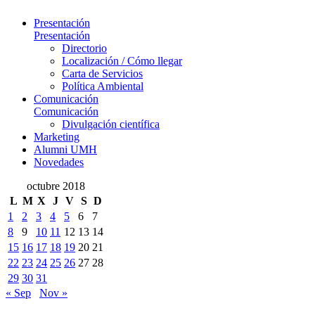
Presentación
Presentación
Directorio
Localización / Cómo llegar
Carta de Servicios
Política Ambiental
Comunicación
Comunicación
Divulgación científica
Marketing
Alumni UMH
Novedades
octubre 2018
L
M
X
J
V
S
D
1
2
3
4
5
6
7
8
9
10
11
12
13
14
15
16
17
18
19
20
21
22
23
24
25
26
27
28
29
30
31
« Sep
Nov »