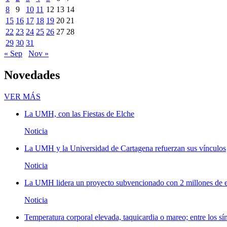
8
9
10
11
12
13
14
15
16
17
18
19
20
21
22
23
24
25
26
27
28
29
30
31
« Sep
Nov »
Novedades
Novedades
VER MÁS
La UMH, con las Fiestas de Elche
Noticia
La UMH y la Universidad de Cartagena refuerzan sus vínculos
Noticia
La UMH lidera un proyecto subvencionado con 2 millones de eu
Noticia
Temperatura corporal elevada, taquicardia o mareo; entre los sí