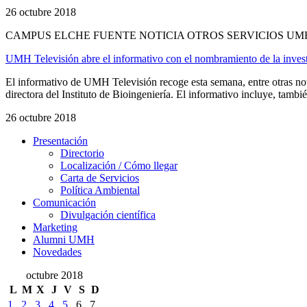
26 octubre 2018
CAMPUS ELCHE FUENTE NOTICIA OTROS SERVICIOS UM
UMH Televisión abre el informativo con el nombramiento de la investi
El informativo de UMH Televisión recoge esta semana, entre otras n
directora del Instituto de Bioingeniería. El informativo incluye, tambi
26 octubre 2018
Presentación
Presentación
Directorio
Localización / Cómo llegar
Carta de Servicios
Política Ambiental
Comunicación
Comunicación
Divulgación científica
Marketing
Alumni UMH
Novedades
octubre 2018
L
M
X
J
V
S
D
1
2
3
4
5
6
7