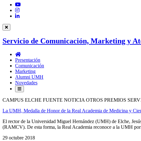
YouTube
Instagram
LinkedIn
Servicio de Comunicación, Marketing y At
Servicio
de
Presentación
Comunicación,
Comunicación
Marketing
Marketing
y
Alumni UMH
Atención
Novedades
al
Estudiantado
CAMPUS ELCHE FUENTE NOTICIA OTROS PREMIOS SERV
La UMH, Medalla de Honor de la Real Academia de Medicina y Cien
El rector de la Universidad Miguel Hernández (UMH) de Elche, Jesús
(RAMCV). De esta forma, la Real Academia reconoce a la UMH por su “
29 octubre 2018