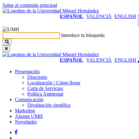
Saltar al contenido principal
ESPAÑOL
VALENCIÀ
ENGLISH
Introduce tu búsqueda
ESPAÑOL
VALENCIÀ
ENGLISH
Presentación
Presentación
Directorio
Localización / Cómo llegar
Carta de Servicios
Política Ambiental
Comunicación
Comunicación
Divulgación científica
Marketing
Alumni UMH
Novedades
Facebook
Twitter