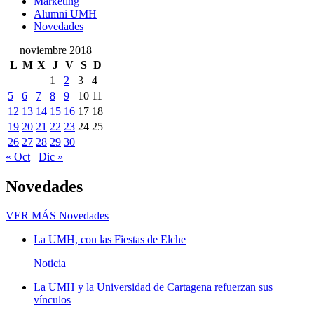
Marketing
Alumni UMH
Novedades
noviembre 2018
L
M
X
J
V
S
D
1
2
3
4
5
6
7
8
9
10
11
12
13
14
15
16
17
18
19
20
21
22
23
24
25
26
27
28
29
30
« Oct
Dic »
Novedades
VER MÁS
Novedades
La UMH, con las Fiestas de Elche
Noticia
La UMH y la Universidad de Cartagena refuerzan sus
vínculos