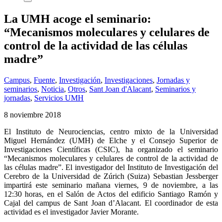
La UMH acoge el seminario:
“Mecanismos moleculares y celulares de
control de la actividad de las células
madre”
Campus
,
Fuente
,
Investigación
,
Investigaciones
,
Jornadas y
seminarios
,
Noticia
,
Otros
,
Sant Joan d'Alacant
,
Seminarios y
jornadas
,
Servicios UMH
8 noviembre 2018
El Instituto de Neurociencias, centro mixto de la Universidad
Miguel Hernández (UMH) de Elche y el Consejo Superior de
Investigaciones Científicas (CSIC), ha organizado el seminario
“Mecanismos moleculares y celulares de control de la actividad de
las células madre”. El investigador del Instituto de Investigación del
Cerebro de la Universidad de Zúrich (Suiza) Sebastian Jessberger
impartirá este seminario mañana viernes, 9 de noviembre, a las
12:30 horas, en el Salón de Actos del edificio Santiago Ramón y
Cajal del campus de Sant Joan d’Alacant. El coordinador de esta
actividad es el investigador Javier Morante.