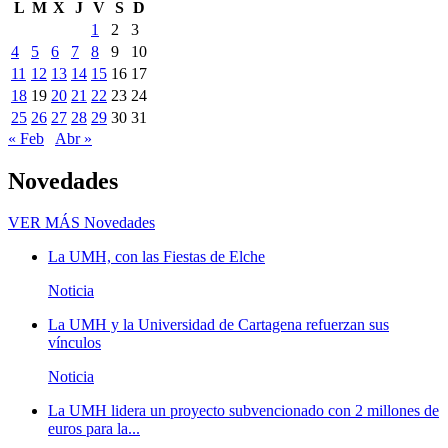
L
M
X
J
V
S
D
1
2
3
4
5
6
7
8
9
10
11
12
13
14
15
16
17
18
19
20
21
22
23
24
25
26
27
28
29
30
31
« Feb
Abr »
Novedades
VER MÁS
Novedades
La UMH, con las Fiestas de Elche
Noticia
La UMH y la Universidad de Cartagena refuerzan sus
vínculos
Noticia
La UMH lidera un proyecto subvencionado con 2 millones de
euros para la...