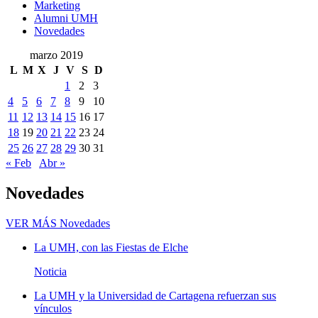
Marketing
Alumni UMH
Novedades
marzo 2019
L
M
X
J
V
S
D
1
2
3
4
5
6
7
8
9
10
11
12
13
14
15
16
17
18
19
20
21
22
23
24
25
26
27
28
29
30
31
« Feb
Abr »
Novedades
VER MÁS
Novedades
La UMH, con las Fiestas de Elche
Noticia
La UMH y la Universidad de Cartagena refuerzan sus
vínculos