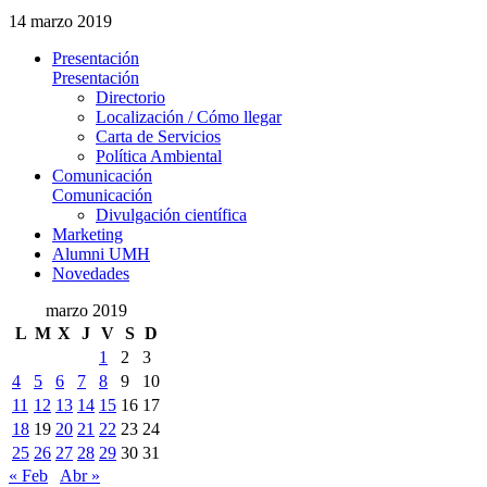
14 marzo 2019
Presentación
Presentación
Directorio
Localización / Cómo llegar
Carta de Servicios
Política Ambiental
Comunicación
Comunicación
Divulgación científica
Marketing
Alumni UMH
Novedades
marzo 2019
L
M
X
J
V
S
D
1
2
3
4
5
6
7
8
9
10
11
12
13
14
15
16
17
18
19
20
21
22
23
24
25
26
27
28
29
30
31
« Feb
Abr »