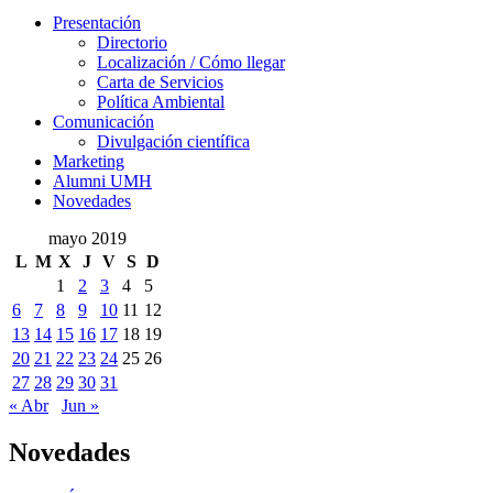
Presentación
Presentación
Directorio
Localización / Cómo llegar
Carta de Servicios
Política Ambiental
Comunicación
Comunicación
Divulgación científica
Marketing
Alumni UMH
Novedades
mayo 2019
L
M
X
J
V
S
D
1
2
3
4
5
6
7
8
9
10
11
12
13
14
15
16
17
18
19
20
21
22
23
24
25
26
27
28
29
30
31
« Abr
Jun »
Novedades