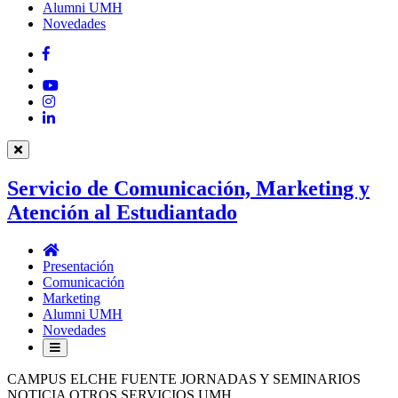
Alumni UMH
Novedades
Facebook
Twitter
YouTube
Instagram
LinkedIn
Servicio de Comunicación, Marketing y
Atención al Estudiantado
Servicio
de
Presentación
Comunicación,
Comunicación
Marketing
Marketing
y
Alumni UMH
Atención
Novedades
al
Estudiantado
CAMPUS ELCHE FUENTE JORNADAS Y SEMINARIOS
NOTICIA OTROS SERVICIOS UMH