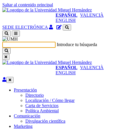
Saltar al contenido principal
ESPAÑOL
VALENCIÀ
ENGLISH
Acceso
Gestor
SEDE ELECTRÓNICA
identificado
de
(abre
contenidos
en
del
Introduce tu búsqueda
ventana
sitio
nueva)
ESPAÑOL
VALENCIÀ
ENGLISH
Editar
Presentación
Presentación
Directorio
Localización / Cómo llegar
Carta de Servicios
Política Ambiental
Comunicación
Comunicación
Divulgación científica
Marketing