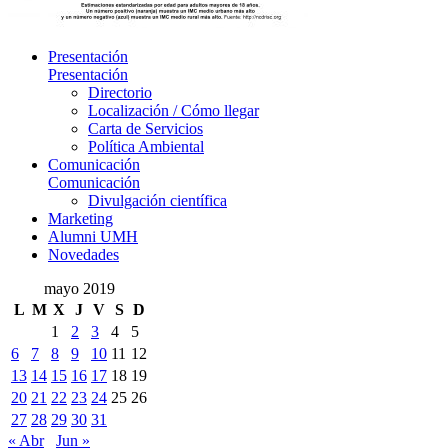
Presentación
Presentación
Directorio
Localización / Cómo llegar
Carta de Servicios
Política Ambiental
Comunicación
Comunicación
Divulgación científica
Marketing
Alumni UMH
Novedades
mayo 2019
L
M
X
J
V
S
D
1
2
3
4
5
6
7
8
9
10
11
12
13
14
15
16
17
18
19
20
21
22
23
24
25
26
27
28
29
30
31
« Abr
Jun »