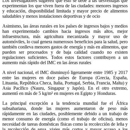
Los investigadores sugieren que esto se debe a las desventajas que
experimentan los que viven fuera de las ciudades: menores ingresos
y educación, disponibilidad limitada y mayor precio de alimentos
saludables y menos instalaciones deportivas y de ocio
Asimismo, las áreas rurales en los países de ingresos bajos y medios
han experimentado cambios hacia ingresos más altos, mejor
infraestructura, más agricultura mecanizada y mayor uso de
automóviles, lo cual genera numerosos beneficios para la salud, pero
también conlleva menores gastos de energía y más en alimentos, que
pueden ser procesados ​​y de baja calidad cuando no existen
regulaciones suficientes. Todos estos factores contribuyen a un
aumento más rápido del IMC en las áreas rurales
A nivel nacional, el IMC disminuyó ligeramente entre 1985 y 2017
entre las mujeres en doce países de Europa (Grecia, España,
Lituania, República Checa, Italia, Portugal, Serbia, Francia, Malta) y
Asia Pacífico (Nauru, Singapur y Japón). En el otro extremo,
aumentó en más de 5 kg/m² en mujeres en Egipto y Honduras.
La principal excepción a la tendencia mundial fue el África
subsahariana, donde las mujeres aumentaron de peso más
rápidamente en las ciudades, posiblemente debido a un trabajo de
menor consumo de energía (como el trabajo de oficina), menos
necesidad de tareas domésticas físicas como la recolección de leña y
la recolección de agua, viajes más cortos y mayor acceso a los