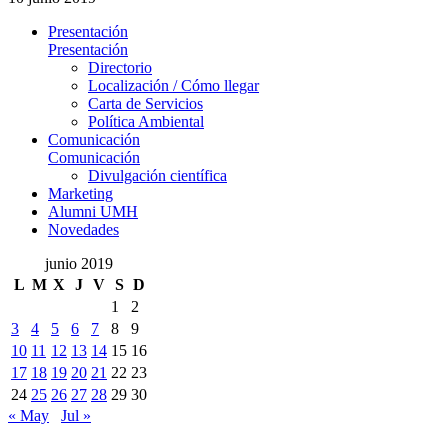
Presentación
Presentación
Directorio
Localización / Cómo llegar
Carta de Servicios
Política Ambiental
Comunicación
Comunicación
Divulgación científica
Marketing
Alumni UMH
Novedades
junio 2019
L
M
X
J
V
S
D
1
2
3
4
5
6
7
8
9
10
11
12
13
14
15
16
17
18
19
20
21
22
23
24
25
26
27
28
29
30
« May
Jul »