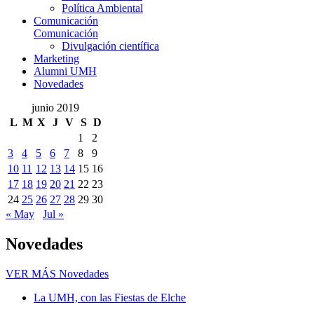
Política Ambiental
Comunicación
Comunicación
Divulgación científica
Marketing
Alumni UMH
Novedades
junio 2019
L
M
X
J
V
S
D
1
2
3
4
5
6
7
8
9
10
11
12
13
14
15
16
17
18
19
20
21
22
23
24
25
26
27
28
29
30
« May
Jul »
Novedades
VER MÁS
Novedades
La UMH, con las Fiestas de Elche