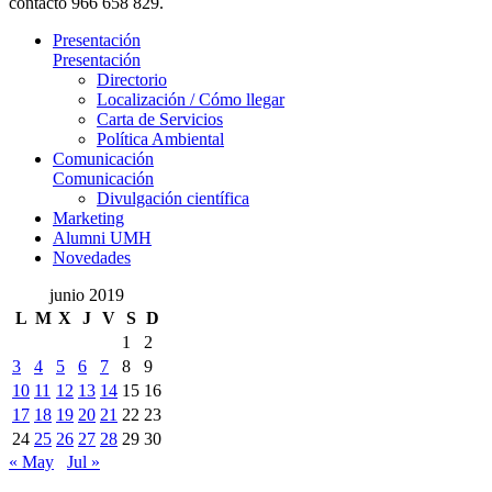
contacto 966 658 829.
Presentación
Presentación
Directorio
Localización / Cómo llegar
Carta de Servicios
Política Ambiental
Comunicación
Comunicación
Divulgación científica
Marketing
Alumni UMH
Novedades
junio 2019
L
M
X
J
V
S
D
1
2
3
4
5
6
7
8
9
10
11
12
13
14
15
16
17
18
19
20
21
22
23
24
25
26
27
28
29
30
« May
Jul »