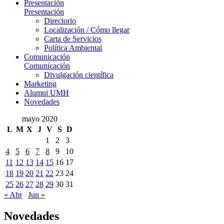
Presentación
Presentación
Directorio
Localización / Cómo llegar
Carta de Servicios
Política Ambiental
Comunicación
Comunicación
Divulgación científica
Marketing
Alumni UMH
Novedades
mayo 2020
L
M
X
J
V
S
D
1
2
3
4
5
6
7
8
9
10
11
12
13
14
15
16
17
18
19
20
21
22
23
24
25
26
27
28
29
30
31
« Abr
Jun »
Novedades