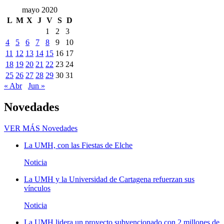
mayo 2020
L
M
X
J
V
S
D
1
2
3
4
5
6
7
8
9
10
11
12
13
14
15
16
17
18
19
20
21
22
23
24
25
26
27
28
29
30
31
« Abr
Jun »
Novedades
VER MÁS
Novedades
La UMH, con las Fiestas de Elche
Noticia
La UMH y la Universidad de Cartagena refuerzan sus
vínculos
Noticia
La UMH lidera un proyecto subvencionado con 2 millones de