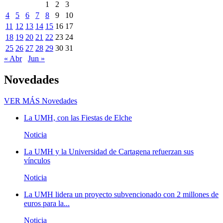
1
2
3
4
5
6
7
8
9
10
11
12
13
14
15
16
17
18
19
20
21
22
23
24
25
26
27
28
29
30
31
« Abr
Jun »
Novedades
VER MÁS
Novedades
La UMH, con las Fiestas de Elche
Noticia
La UMH y la Universidad de Cartagena refuerzan sus
vínculos
Noticia
La UMH lidera un proyecto subvencionado con 2 millones de
euros para la...
Noticia