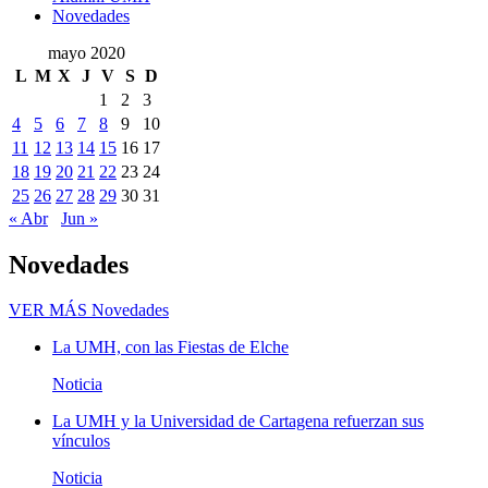
Novedades
mayo 2020
L
M
X
J
V
S
D
1
2
3
4
5
6
7
8
9
10
11
12
13
14
15
16
17
18
19
20
21
22
23
24
25
26
27
28
29
30
31
« Abr
Jun »
Novedades
VER MÁS
Novedades
La UMH, con las Fiestas de Elche
Noticia
La UMH y la Universidad de Cartagena refuerzan sus
vínculos
Noticia