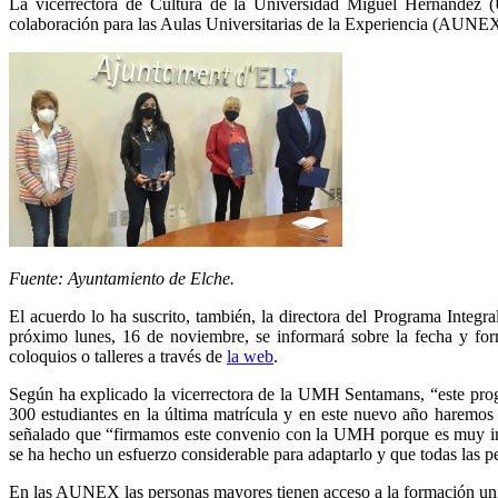
La vicerrectora de Cultura de la Universidad Miguel Hernández 
colaboración para las Aulas Universitarias de la Experiencia (AUNEX
Fuente: Ayuntamiento de Elche.
El acuerdo lo ha suscrito, también, la directora del Programa Integ
próximo lunes, 16 de noviembre, se informará sobre la fecha y forma
coloquios o talleres a través de
la web
.
Según ha explicado la vicerrectora de la UMH Sentamans, “este pro
300 estudiantes en la última matrícula y en este nuevo año haremos
señalado que “firmamos este convenio con la UMH porque es muy imp
se ha hecho un esfuerzo considerable para adaptarlo y que todas las p
En las AUNEX las personas mayores tienen acceso a la formación unive