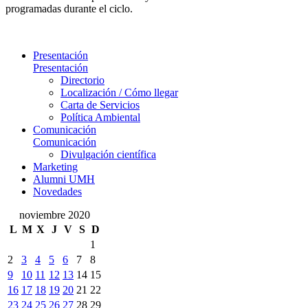
programadas durante el ciclo.
Presentación
Presentación
Directorio
Localización / Cómo llegar
Carta de Servicios
Política Ambiental
Comunicación
Comunicación
Divulgación científica
Marketing
Alumni UMH
Novedades
noviembre 2020
L
M
X
J
V
S
D
1
2
3
4
5
6
7
8
9
10
11
12
13
14
15
16
17
18
19
20
21
22
23
24
25
26
27
28
29