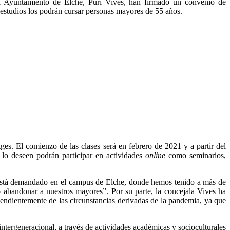
l Ayuntamiento de Elche, Puri Vives, han firmado un convenio de
estudios los podrán cursar personas mayores de 55 años.
es. El comienzo de las clases será en febrero de 2021 y a partir del
s lo deseen podrán participar en actividades
online
como seminarios,
 está demandado en el campus de Elche, donde hemos tenido a más de
 abandonar a nuestros mayores”. Por su parte, la concejala Vives ha
dientemente de las circunstancias derivadas de la pandemia, ya que
tergeneracional, a través de actividades académicas y socioculturales