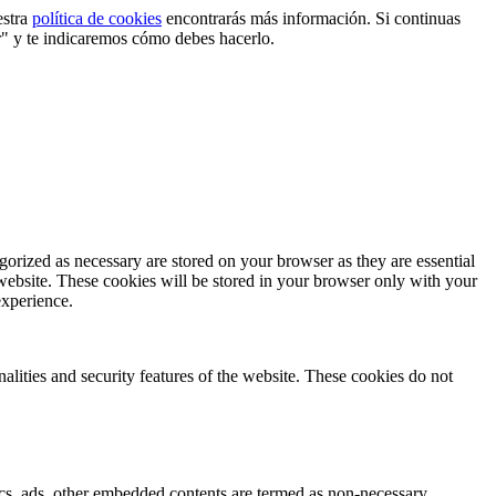
estra
política de cookies
encontrarás más información. Si continuas
r" y te indicaremos cómo debes hacerlo.
gorized as necessary are stored on your browser as they are essential
 website. These cookies will be stored in your browser only with your
experience.
nalities and security features of the website. These cookies do not
ytics, ads, other embedded contents are termed as non-necessary