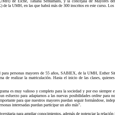
(UMH) de Elche, Tatiana Sentamans, y la concejala de Mayores de
) de la UMH, en las que habrá más de 300 inscritos en este curso. Los 
ral para personas mayores de 55 años, SABIEX, de la UMH, Esther Sitg
 de realizar la matriculación. Hasta el inicio de las clases, quiene
grama es muy valioso y completo para la sociedad y por eso siempre
 un esfuerzo para adaptarnos a las nuevas posibilidades
online
para no
ortante para que nuestros mayores puedan seguir formándose, indepen
ersonas interesadas puedan participar un año más”.
rsitaria para ampliar conocimientos, además de potenciar la relación in