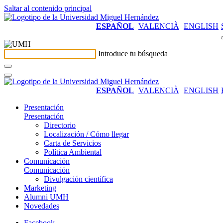
Saltar al contenido principal
ESPAÑOL
VALENCIÀ
ENGLISH
Introduce tu búsqueda
ESPAÑOL
VALENCIÀ
ENGLISH
Presentación
Presentación
Directorio
Localización / Cómo llegar
Carta de Servicios
Política Ambiental
Comunicación
Comunicación
Divulgación científica
Marketing
Alumni UMH
Novedades
Facebook